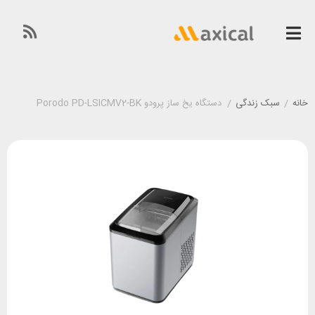
خانه
/
سبک زندگی
/
دستگاه یخ ساز پرودو Porodo PD-LSICMV2-BK