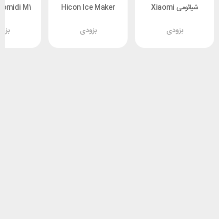
شیائومی Xiaomi
Hicon Ice Maker
Bomidi M1
Mijia HMJ01TS
HZB-16AL ظرفیت 2
بزودی
بزودی
بزو
لیتر