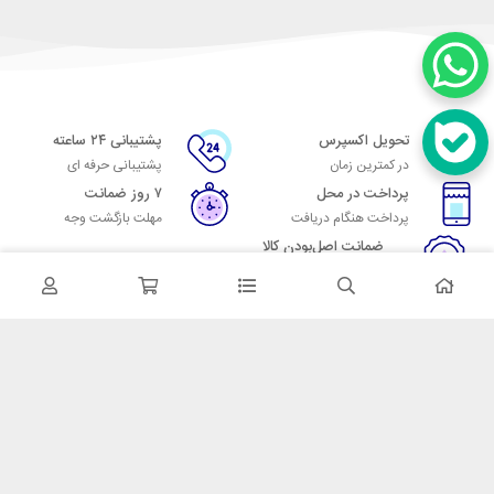
تحویل اکسپرس
پشتیبانی ۲۴ ساعته
در کمترین زمان
پشتیبانی حرفه ای
پرداخت در محل
۷ روز ضمانت
پرداخت هنگام دریافت
مهلت بازگشت وجه
ضمانت اصل‌بودن کالا
تایید اصالت کالا
در تماس باشید
آدرس: تهران میدان حسن آباد خیابان امام خمینی بن بست پاساژ منوچهری
پلاک 7
شماره تماس: 02166700606
شماره واتساپ: 02166700606
کدپستی: 1137916439