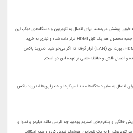
ایت حافظه داخلی است که تمامی نیازهای کاربر را به خوبی پوشش می‌دهند. برای اتصال به تلویزیون و دستگاه‌های دیگر، این
محصول به سه درگاه مجهز شده است. درگاه اول HDMI است که از طریق آن می‌توان اندروید باکس را به انواع تلویزیون، پروژکتور یا مانیتور متصل کرد. درون جعبه محصول هم یک کابل HDMI قرار داده شده و نیازی به خرید
جداگانه آن نیست. در سمت راست این درگاه، درگاه AV را می‌بینیم که برای اتصال اندروید باکس به تلویزیون‌های قدیمی‌تر کاربرد دارد. در سمت چپ درگاه HDMI، پورت لن (LAN) قرار گرفته که اگر می‌خواهید اندروید باکس
یست و برای راحتی بیشتر پرودو به وای فای با فرکانس 2.4 و 5.0 گیگاهرتز مجهز شده است. برای اتصال به سایر دستگاه‌ها مانند اسپیکرها و هندزفری‌ها اندروید باکس
ایش خانگی و پلتفرم‌های استریم ویدیو، چه فارسی مانند فیلیمو و نماوا و
Poro انتخابی عالی خواهد بود که به شما اجازه می‌دهد هر تلویزیونی را به یک تلویزیون هوشمند تبدیل کرده و همه امکانات