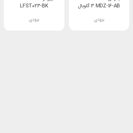
3 MDZ-16-AB گلوبال
LFST023-BK
بزودی
بزودی