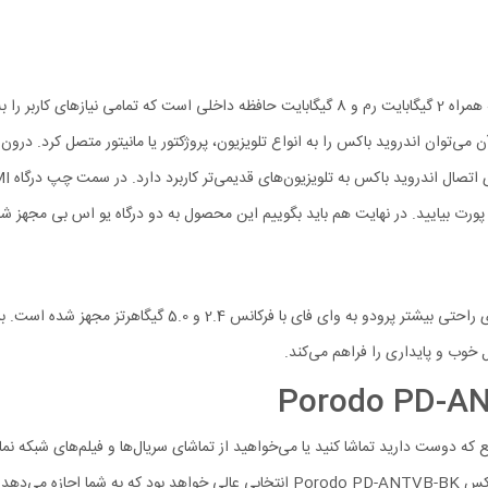
اندروید باکس Porodo PD-ANTVB-BK دارای یک پردازنده پرسرعت به همراه 2 گیگابایت رم و 8 گیگاب
برای اتصال به اینترنت تنها راه شما اتصال از طریق درگاه LAN ن
قع که دوست دارید تماشا کنید یا می‌خواهید از تماشای سریال‌ها و فیلم‌های شبکه نم
چه انگلیسی مانند یوتیوب روی صفحه بزرگ تلویزیون لذت ببرید اندروید باکس do PD-ANTVB-BK