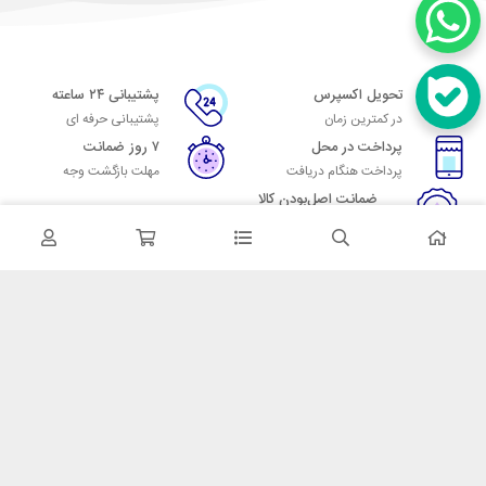
تحویل اکسپرس
پشتیبانی ۲۴ ساعته
در کمترین زمان
پشتیبانی حرفه ای
پرداخت در محل
۷ روز ضمانت
پرداخت هنگام دریافت
مهلت بازگشت وجه
ضمانت اصل‌بودن کالا
تایید اصالت کالا
در تماس باشید
آدرس: تهران میدان حسن آباد خیابان امام خمینی بن بست پاساژ منوچهری
پلاک 7
شماره تماس: 02166700606
شماره واتساپ: 02166700606
کدپستی: 1137916439
زمان پاسخگویی: شنبه تا چهارشنبه 9 الی 17 و پنجشنبه 9 الی 13