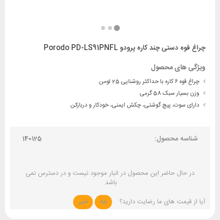
چراغ قوه دستی چند کاره پرودو Porodo PD-LS91PNFL
ویژگی های محصول
چراغ قوه ۶ کاره با حداکثر روشنایی 25 لومن
وزن بسیار سبک 58 گرمی
دارای سوت، پیچ گوشتی، چکش ایمنی، خودکار و دربازکن
شناسه محصول:
140125
در حال حاضر این محصول در انبار موجود نیست و در دسترس نمی
باشد.
آیا از قیمت های ما رضایت دارید؟
بله
خیر