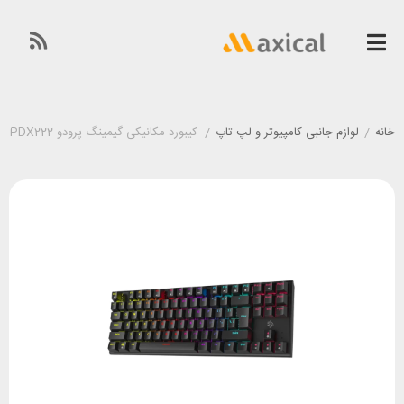
خانه
/
لوازم جانبی کامپیوتر و لپ تاپ
/
کیبورد مکانیکی گیمینگ پرودو Porodo PDX222