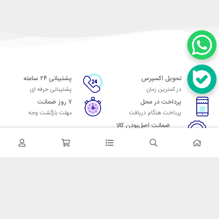
تحویل اکسپرس
پشتیبانی ۲۴ ساعته
در کمترین زمان
پشتیبانی حرفه ای
پرداخت در محل
۷ روز ضمانت
پرداخت هنگام دریافت
مهلت بازگشت وجه
ضمانت اصل‌بودن کالا
تایید اصالت کالا
در تماس باشید
آدرس: تهران میدان حسن آباد خیابان امام خمینی بن بست پاساژ منوچهری
پلاک 7
شماره تماس: 02166700606
شماره واتساپ: 02166700606