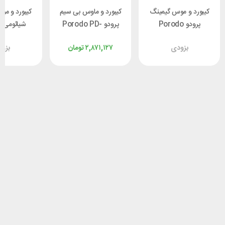
کیبورد و موس گیمینگ
کیبورد و ماوس بی سیم
کیبورد و م
پرودو Porodo
پرودو Porodo PD-
ش
S01YM
W24KBM-BK
PDX225
بزودی
۲,۸۷۱,۱۲۷
تومان
بزو