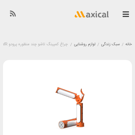
خانه
/
سبک زندگی
/
لوازم روشنایی
/
چراغ کمپینگ تاشو چند منظوره پرودو Porodo PD-CMFL60WR توان 30 وات