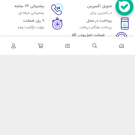
تحویل اکسپرس
پشتیبانی ۲۴ ساعته
در کمترین زمان
پشتیبانی حرفه ای
پرداخت در محل
۷ روز ضمانت
پرداخت هنگام دریافت
مهلت بازگشت وجه
ضمانت اصل‌بودن کالا
تایید اصالت کالا
در تماس باشید
آدرس: تهران میدان حسن آباد خیابان امام خمینی بن بست پاساژ منوچهری
پلاک 7
شماره تماس: 02166700606
شماره واتساپ: 02166700606
کدپستی: 1137916439
زمان پاسخگویی: شنبه تا چهارشنبه 9 الی 17 و پنجشنبه 9 الی 13
خدمات مشتریان
قوانین و مقررات
روش ارسال