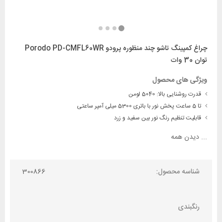
چراغ کمپینگ تاشو چند منظوره پرودو Porodo PD-CMFL60WR
توان 30 وات
ویژگی های محصول
قدرت روشنایی بالا: 5040 لومن
تا 5 ساعت پخش نور با باتری 5300 میلی آمپر ساعتی
قابلیت تنظیم رنگ نور بین سفید و زرد
...
دیدن همه
شناسه محصول:
300866
رنگبندی