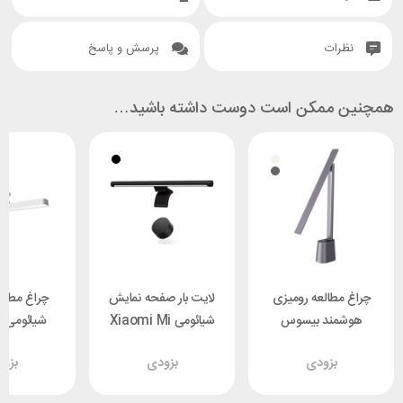
نظرات
پرسش و پاسخ
همچنین ممکن است دوست داشته باشید…
چراغ مطالعه رومیزی
لایت بار صفحه نمایش
چراغ مطال
هوشمند بیسوس
شیائومی Xiaomi Mi
ش
c Reading
MJGJD01YL
Baseus DGZG-0G
بزودی
بزودی
بزو
t Bar
041698