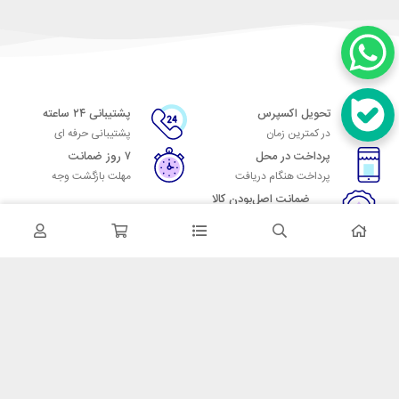
تحویل اکسپرس
پشتیبانی ۲۴ ساعته
در کمترین زمان
پشتیبانی حرفه ای
پرداخت در محل
۷ روز ضمانت
پرداخت هنگام دریافت
مهلت بازگشت وجه
ضمانت اصل‌بودن کالا
تایید اصالت کالا
در تماس باشید
آدرس: تهران میدان حسن آباد خیابان امام خمینی بن بست پاساژ منوچهری
پلاک 7
شماره تماس: 02166700606
شماره واتساپ: 02166700606
کدپستی: 1137916439