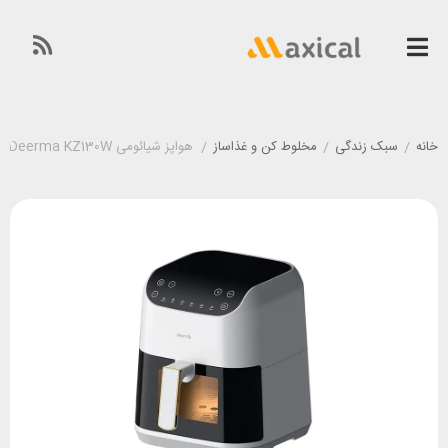
خانه
/
سبک زندگی
/
مخلوط کن و غذاساز
/
هواپز شیائومی Deerma KZ130W ظرفیت 5.5 لیتر