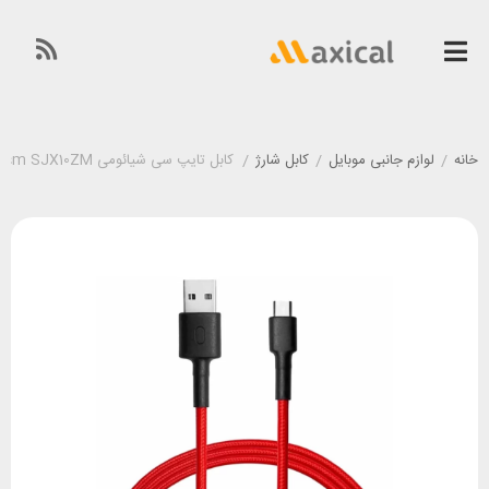
خانه
/
لوازم جانبی موبایل
/
کابل شارژ
/
کابل تایپ سی شیائومی Xiaomi Mi Braided USB Type-C Cable 100cm SJX10ZM طول 1 متر