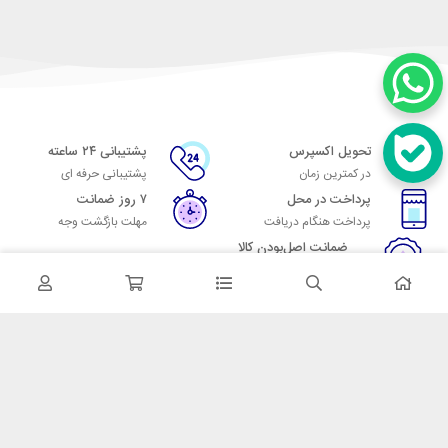
تحویل اکسپرس
پشتیبانی ۲۴ ساعته
در کمترین زمان
پشتیبانی حرفه ای
پرداخت در محل
۷ روز ضمانت
پرداخت هنگام دریافت
مهلت بازگشت وجه
ضمانت اصل‌بودن کالا
تایید اصالت کالا
در تماس باشید
آدرس: تهران میدان حسن آباد خیابان امام خمینی بن بست پاساژ منوچهری
پلاک 7
شماره تماس: 02166700606
شماره واتساپ: 02166700606