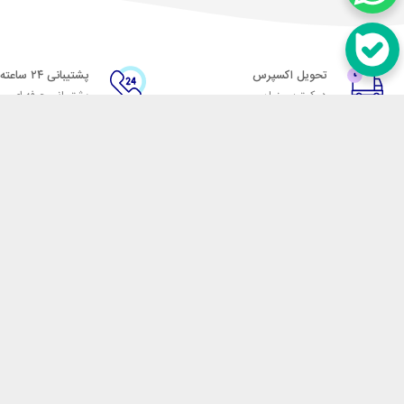
تحویل اکسپرس
پشتیبانی ۲۴ ساعته
در کمترین زمان
پشتیبانی حرفه ای
در تماس باشید
آدرس: تهران میدان حسن آباد خیابان امام خمینی بن بست پاساژ منوچهری پلاک 7
شماره تماس: 02166700606
شماره واتساپ: 02166700606
کدپستی: 1137916439
زمان پاسخگویی: شنبه تا چهارشنبه 9 الی 17 و پنجشنبه 9 الی 13
فروشگاه اینترنتی مکسیکال
هدف ما در مکسیکال فروش انواع
در تلاش است در این بازار بزرگ