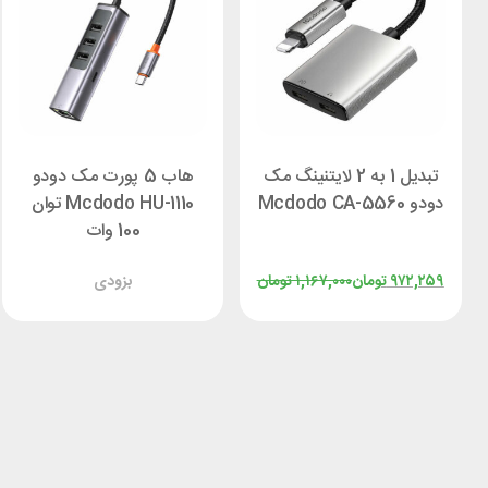
تبدیل 1 به 2 لایتنینگ مک
هاب 5 پورت مک دودو
دودو Mcdodo CA-5560
Mcdodo HU-1110 توان
100 وات
۹۷۲,۲۵۹
تومان
۱,۱۶۷,۰۰۰
تومان
بزودی