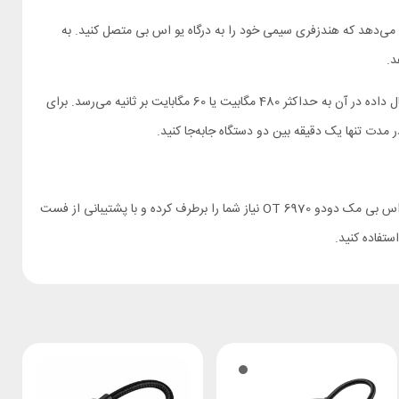
شما اجازه می‌دهد که هندزفری سیمی خود را به درگاه یو اس بی متصل کنید. به
در زمینه انتقال داده هم مبدل تایپ سی به یو اس بی Mcdodo OT6970 عملکرد خوبی از خود نشان می‌دهد. این تبدیل از نوع USB 2.0 بوده و سرعت انتقال داده در آن به حداکثر 480 مگابیت یا 60 مگابایت بر ثانیه می‌رسد. برای
اگر درگاه‌های لپ تاپ یا هر وسیله الکترونیکی که از آن استفاده می‌کنید از نوع یو اس بی است و شما به درگاه تایپ سی احتیاج دارید، تبدیل تایپ سی به یو اس بی مک دودو OT 6970 نیاز شما را برطرف کرده و با پشتیبانی از فست
ستفاده کنید.