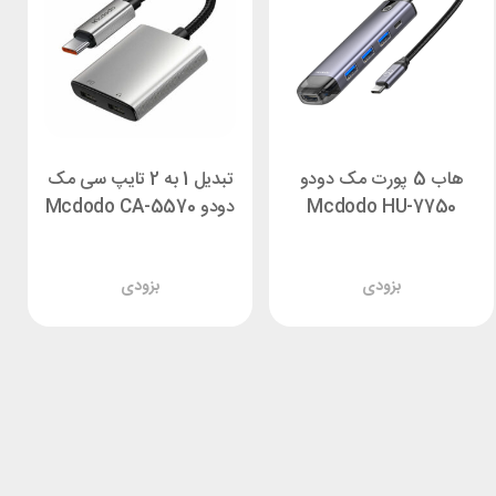
هاب 5 پورت مک دودو
تبدیل 1 به 2 تایپ سی مک
Mcdodo HU-7750
دودو Mcdodo CA-5570
بزودی
بزودی