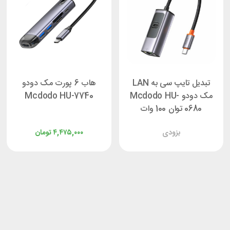
تبدیل تایپ سی به LAN
هاب 6 پورت مک دودو
مک دودو Mcdodo HU-
Mcdodo HU-7740
0680 توان 100 وات
بزودی
۴,۴۷۵,۰۰۰
تومان