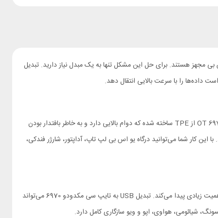
اس بی مجهز هستند. برای حل این مشکل تنها به یک مبدل نیاز دارید. تبدیل
این محصول مک دودو ابعاد بسیار کوچکی داشته و تنها 3 گرم وزن دارد تا بتوانید آن را همه جا با خود ببرید. بدنه تبدیل تایپ سی به یو اس بی مک دودو OT 6970 از TPE ساخته شده که دوام بالایی دارد و به خاطر بافتدار بودن
این کار شما می‌توانید درگاه یو اس بی لپ تاپ، آداپتور، شارژر فندکی،
همانطور که گفتیم یکی از کاربردهای این تبدیل استفاده به همراه ملزومات شارژ مانند آداپتور و پاوربانک است و به همین خاطر پشتیبانی از فست شارژ در آن اهمیت زیادی پیدا می‌کند. تبدیل USB به تایپ سی مکدودو 6970 می‌تواند