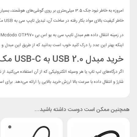
امروزه به خاطر نبود جک 3.5 میلی‌متری بر روی گوش
خاطر کیفیت بالای مواد بکار رفته در ساخت آن، تبدیل تایپ سی به USB مک دودو مدل Mcdodo OT-6970 صدا را بدون نویز و کاهش کیفیت انتقال می‌دهد.
اینکه بهتر این عدد را درک کنید خوب است بدانید که از طریق این مبدل و در صورت استاندارد بودن کابل، قادر خ
خرید مبدل USB 2.0 به USB-C مک دودو مدل OT-6970
شارژ و انتقال داده با سرعت بالا ارزش خرید بالایی را ارائه می‌دهد. برای ا
همچنین ممکن است دوست داشته باشید…