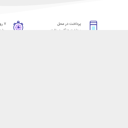
پرداخت در محل
۷ روز ضمانت
پرداخت هنگام دریافت
مهلت
خدمات مشتریان
مکسیکال
قوانین و مقررات
تماس با مکسیکال
روش ارسال
درباره ماکسیکال
ضمانت 7 روزه
وبلاگ مکسیکال
رویه های بازگرداندن کالا
 لوازم جانبی موبایل، لپ تاپ، کامپیوتر، تبلت و … با کیفیت مناسب و قیمت رقابتی ا
 نقش خود را ایفا کند و رضایت مشتریان را کسب کند. فروشگاه مکسیکال کالاهای خود ر