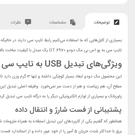
توضیحات
مشخصات
نظرات
بسیاری از کابل‌هایی که ما استفاده می‌کنیم رابط تایپ سی دارند در حالیکه
تایپ سی به یو اس بی مک دودو OT 6970 یک مبدل با کیفیت ساخت بالاست که هم از طیف وسیعی از استانداردهای فست شارژ پشتیبانی کرده و هم قادر است داده‌ها را با سرعت بالایی انتقال دهد.
ویژگی‌های تبدیل USB به تایپ سی مکدودو 6970
سطح آن، هم زیباست و هم از دست سر نمی‌خورد. وظیفه اصلی تبدیل این است 
پاوربانک و بسیاری از لوازم الکترونیکی دیگر را به درگاه تایپ سی تبدیل کر
پشتیبانی از فست شارژ و انتقال داده
برق با حداکثر شدت جریان 5 آمپر را از خود عبور داده و از استاندارد فست شارژ QC2.0/3.0/4.0 پشتیبانی می‌کند. این مبدل با برندهای مطرحی همچون سامسونگ، شیائومی، هواوی، اپو و ویو سازگاری کامل دارد.