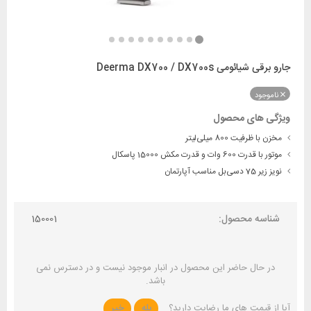
جارو برقی شیائومی Deerma DX700 / DX700s
ناموجود
ویژگی های محصول
مخزن با ظرفیت 800 میلی‌لیتر
موتور با قدرت 600 وات و قدرت مکش 15000 پاسکال
نویز زیر 75 دسی‌بل مناسب آپارتمان
شناسه محصول:
150001
در حال حاضر این محصول در انبار موجود نیست و در دسترس نمی
باشد.
آیا از قیمت های ما رضایت دارید؟
بله
خیر