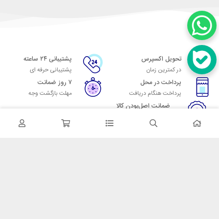
تحویل اکسپرس
پشتیبانی ۲۴ ساعته
در کمترین زمان
پشتیبانی حرفه ای
پرداخت در محل
۷ روز ضمانت
پرداخت هنگام دریافت
مهلت بازگشت وجه
ضمانت اصل‌بودن کالا
تایید اصالت کالا
در تماس باشید
آدرس: تهران میدان حسن آباد خیابان امام خمینی بن بست پاساژ منوچهری
پلاک 7
شماره تماس: 02166700606
شماره واتساپ: 02166700606
کدپستی: 1137916439