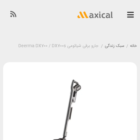
خانه
/
سبک زندگی
/
جارو برقی شیائومی Deerma DX700 / DX700s