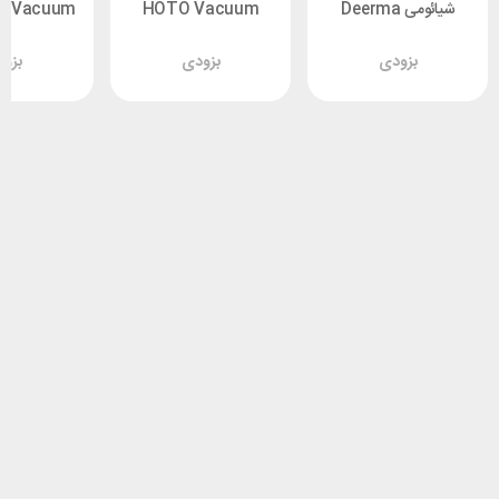
شیائومی Deerma
HOTO Vacuum
Mi Vacuum
er mini
Cleaner QWCXJ001
TB900 Water Mop
بزودی
بزودی
بزو
وات نسخه گل