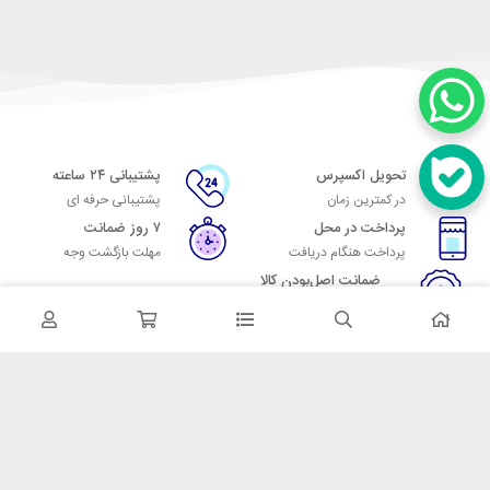
تحویل اکسپرس
پشتیبانی ۲۴ ساعته
در کمترین زمان
پشتیبانی حرفه ای
پرداخت در محل
۷ روز ضمانت
پرداخت هنگام دریافت
مهلت بازگشت وجه
ضمانت اصل‌بودن کالا
تایید اصالت کالا
در تماس باشید
آدرس: تهران میدان حسن آباد خیابان امام خمینی بن بست پاساژ منوچهری
پلاک 7
شماره تماس: 02166700606
شماره واتساپ: 02166700606