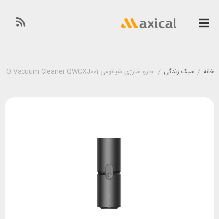
خانه
/
سبک زندگی
/
جارو شارژی شیائومی HOTO Vacuum Cleaner QWCXJ001