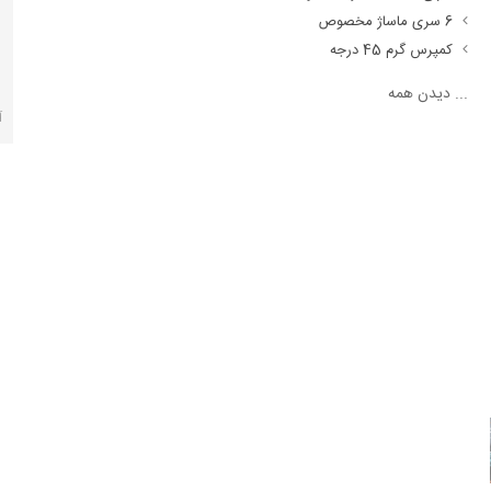
6 سری ماساژ مخصوص
کمپرس گرم 45 درجه
...
دیدن همه
آ