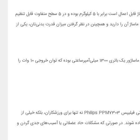
کمپانی Philips ماساژور تفنگی mini را به گونه‌ای طراحی کرده تا کاربر بتواند از سطوح مختلف شدت ضربه برخوردار شود. ماکسیمم ضربه‌ای که توسط این ماساژ قابل اعمال است برابر با 5 کیلوگرم بوده و در 5 سطح متفاوت قابل تنظیم
که قصد ماساژ آن را دارید و همچینن در نظر گرفتن میزان قدرت بدنی‌تان، یکی از
برای استفاده راحت از ماساژور و دست و پا گیر نشدن سیم برق، فیلیپس این دستگاه را به صورت بیسیم و با باتری داخلی طراحی کرده است. منبع تغذیه این ماساژور یک باتری 1300 میلی‌آمپرساعتی بوده که توان خروجی 10 وات را
یکی از مزیت‌های رقابتی این محصول نسبت به سایر ماساژورهای گان، برخورداری از حالت کمپرس گرم است. این ویژگی سبب می‌شود تا ماساژور تفنگی حرارتی فیلیپس Philips PPM7303 نه تنها برای ورزشکاران، بلکه خیلی از
استفاده شوند. در صورتی که مشکلات حاد عضلانی یا آسیب‌های جدی گردن و