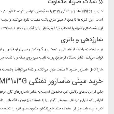
5 شدت ضربه متفاوت
است. این ضربه‌ها تا عمق ۶ میلی‌متری بافت عضلات ن
این شدت‌های ضربه را انتخاب کرده و بدنتان را با فرکانس 1600-3200Hz ماساژ دهید.
شارژدهی و باتری
تولید می‌کند. شارژ دستگاه از طریق پورت تایپ سی روی بدنه و با شدت جریان و ولتاژ 5V/2A ا
شارژ کامل ماساژور حدود 4 ساعت طول می‌کشد و شما می‌توانید وضعیت شارژ آن را از طریق تک چراغی که در کنار کلید پاور قرار گرفته مشاهده کنید.
خرید مینی ماساژور تفنگی Philips PPM3103G
افرادی که دارای دردهای موضعی گردن یا پا هستند نیز توجیه اقتصادی داشته
کمر دارید، باید قبل از استفاده حتما با پزشکتان مشورت‌های لازم را انجام د