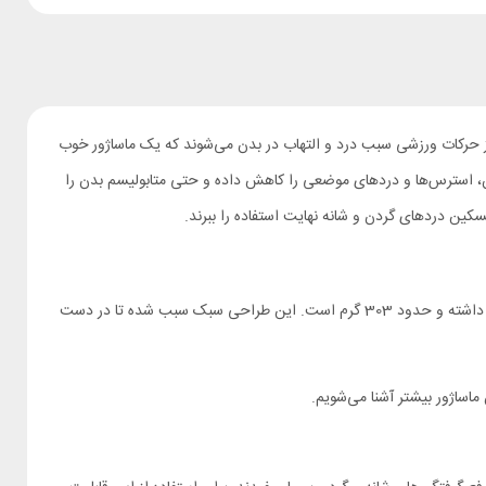
از حرکات ورزشی سبب درد و التهاب در بدن می‌شوند که یک ماساژور خوب
ق در بافت عضلات و بهبود وضعیت گردش خون، استرس‌ها و دردهای موضعی را کاهش داده و حتی متابولیسم بدن را
سکین دردهای گردن و شانه نهایت استفاده را ببرند.
ماساژور تفنگی فیلیپس PPM3103G طراحی T شکل مشابه با اکثر ماساژورهای گان کوچک را دارد. بدنه این دستگاه ابعادی برابر با 135 × 38 × 75 میلی‌متر داشته و حدود 303 گرم است. این طراحی سبک سبب شده تا در دست