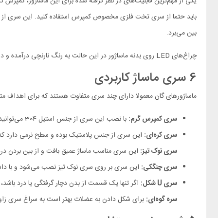
یکی از مهم‌ترین قابلیت‌های در نظر گرفته شده برای این ماساژور، کمپرس گ
باید حتما از سری تخت فلزی مخصوص کمپرس استفاده کنید. این سری از فولاد
بین می‌برد.
چراغ‌های LED روی بدنه ماساژور در این حالت به رنگ نارنچی درآمده و دستگاه به سرعت گرم می‌شود تا یک گرمای یک‌دست 45 درجه سانتی‌گرادی را برای بافت‌های خسته شما فراهم کند.
6 سری ماساژ کاربردی
ماساژورهای گان معمولا دارای چند سری متفاوت هستند که برای اهداف متفاوتی استفاده می‌شود. این ماساژور 
سری کمپرس گرم:
با نصب این سری از جنس استیل 304 می‌توانید از قابلیت حرارتی این ماساژور بهره‌مند شوید.
سری کره‌ای:
این سری از جنس پلاستیک بوده و سطح نرمی دارد که ب
سری نوک تیز:
این سری مناسب ماساژ عمیق بافت و از بین بردن 
سری چنگکی:
این سری بر روی سری نوک تیز نصب می‌شود و با داشتن 6 چنگک سیلیکونی برای ماساژهای آرام من
سری U شکل:
اگر تنها یک قسمت از بدن دچار گرفتگی یا درد باشد،
سره گوه‌ای:
برای شکل دادن به عضلات بهتر است به سراغ سری زاویه