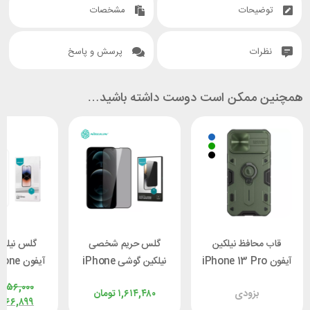
توضیحات
مشخصات
نظرات
پرسش و پاسخ
همچنین ممکن است دوست داشته باشید…
قاب محافظ نیلکین
گلس حریم شخصی
گلس نیلک
آیفون iPhone 13 Pro
نیلکین گوشی iPhone
آیفون 
ax Nillkin
13 Pro Max / 14
Max Nillkin
,۳۵۶,۰۰۰
بزودی
۱,۶۱۴,۴۸۰
تومان
 Pro
Plus Nillkin
CamShield Armor
,۲۶۶,۸۹۹