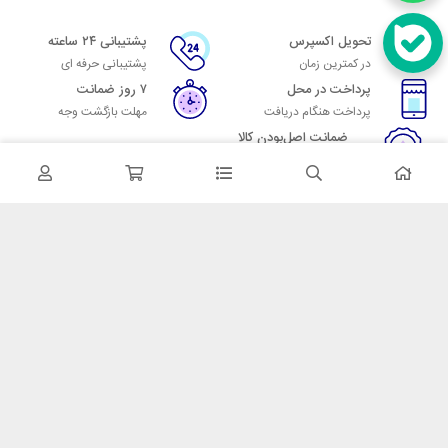
تحویل اکسپرس
پشتیبانی ۲۴ ساعته
در کمترین زمان
پشتیبانی حرفه ای
پرداخت در محل
۷ روز ضمانت
پرداخت هنگام دریافت
مهلت بازگشت وجه
ضمانت اصل‌بودن کالا
تایید اصالت کالا
در تماس باشید
آدرس: تهران میدان حسن آباد خیابان امام خمینی بن بست پاساژ منوچهری
پلاک 7
شماره تماس: 02166700606
شماره واتساپ: 02166700606
کدپستی: 1137916439
زمان پاسخگویی: شنبه تا چهارشنبه 9 الی 17 و پنجشنبه 9 الی 13
خدمات مشتریان
قوانین و مقررات