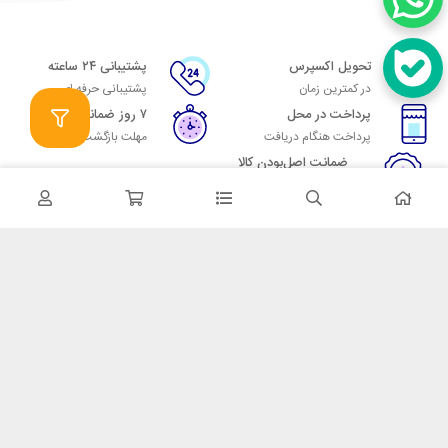
تحویل اکسپرس
پشتیبانی ۲۴ ساعته
در کمترین زمان
پشتیبانی حرفه ای
پرداخت در محل
۷ روز ضمانت
پرداخت هنگام دریافت
مهلت بازگشت وجه
ضمانت اصل‌بودن کالا
تایید اصالت کالا
در تماس باشید
آدرس: تهران میدان حسن آباد خیابان امام خمینی بن بست پاساژ منوچهری
پلاک 7
شماره تماس: 02166700606
شماره واتساپ: 02166700606
کدپستی: 1137916439
زمان پاسخگویی: شنبه تا چهارشنبه 9 الی 17 و پنجشنبه 9 الی 13
خدمات مشتریان