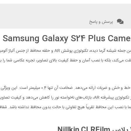
پرسش و پاسخ
گلس لنز دوربین Samsung S24 Plus Nillkin CLRFilm با ویژگی هایی من
فظت می‌کند، بلکه با نصب آسان و حفظ کیفیت بالای تصاویر، تجربه عکاسی شما را ب
محافظ لنز نیلکین از شیشه گرما دیده ساخته شده و مقاومت با
ت تصاویر شما با نصب این محافظ تقریباً هیچ تفاوتی با حالت بدون محافظ نداشته باشد.