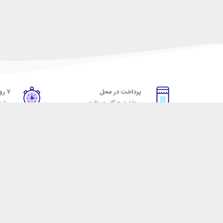
پرداخت در محل
۷ روز ضمانت
پرداخت هنگام دریافت
مهلت
خدمات مشتریان
مکسیکال
قوانین و مقررات
تماس با مکسیکال
روش ارسال
درباره ماکسیکال
ضمانت 7 روزه
وبلاگ مکسیکال
رویه های بازگرداندن کالا