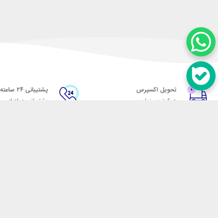
تحویل اکسپرس
پشتیبانی ۲۴ ساعته
در کمترین زمان
پشتیبانی حرفه ای
در تماس باشید
آدرس: تهران میدان حسن آباد خیابان امام خمینی بن بست پاساژ منوچهری پلاک 7
شماره تماس: 02166700606
شماره واتساپ: 02166700606
کدپستی: 1137916439
زمان پاسخگویی: شنبه تا چهارشنبه 9 الی 17 و پنجشنبه 9 الی 13