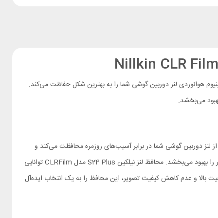
 جمله شیشه گرما دیده، تکنولوژی پوشش AR و حلقه محافظ از جنس آلیاژ آلومینیوم هوانوردی لنز دوربین گوشی شما را به بهترین شکل حفاظت می‌کند.
هبود می‌بخشد.
لایی در برابر خط و خش و ضربات ارائه می‌دهد. ضخامت آن تنها 0.4 میلیمتر است. این ویژگی از لنز دوربین گوشی شما در برابر آسیب‌های روزمره محافظت می‌کند و
با استفاده از تکنولوژی پیشرفته AR، بازتاب‌های ناخواسته نور را کاهش می‌دهد و کیفیت تصاویر را بهبود می‌بخشد. محافظ لنز نیلکین S24 Plus مدل CLRFilm توانایی
 شفافیت بالا و عدم کاهش کیفیت تصویر، این محافظ را به یک انتخاب ایده‌آل