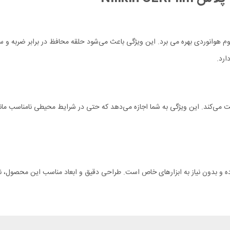
امسونگ S24 Plus Nillkin CLR Film از آلیاژ آلومینیوم هوانوردی بهره می برد. این ویژگی باعث می‌شود حلقه م
ارد.
ظت می‌کند. این ویژگی به شما اجازه می‌دهد که حتی در شرایط محیطی نامناسب مان
دوربین Samsung S24 Plus Nillkin CLRFilm بسیار ساده و بدون نیاز به ابزارهای خاص است. طراحی دقیق و ابعا