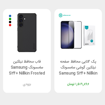
پک 2تایی محافظ صفحه
قاب محافظ نیلکین
نیلکین گوشی سامسونگ
سامسونگ Samsung
S24+ Nillkin Frosted
Samsung S24+ Nillkin
Shield Pro
Impact Film
۱,۵۱۹,۸۹۶
تومان
بزودی