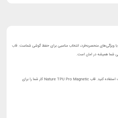
ا ویژگی‌های منحصربه‌فرد، انتخاب مناسبی برای حفظ گوشی شماست.
قاب
شی شما همیشه در امان است.
نیلکین این قاب را با خاصیت مگنتی و سازگار با شارژر مگنتی مگ سیف MagSafe طراحی کرده است. از این رو شما می توانید از شارژ وایرلس های مگ سیف استفاده کنید. قاب Nature TPU Pro Magnetic کار شما را برای