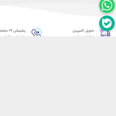
تحویل اکسپرس
پشتیبانی ۲۴ ساعته
در کمترین زمان
پشتیبانی حرفه ای
در تماس باشید
آدرس: تهران میدان حسن آباد خیابان امام خمینی بن بست پاساژ منوچهری پلاک 7
شماره تماس: 02166700606
شماره واتساپ: 02166700606
کدپستی: 1137916439
زمان پاسخگویی: شنبه تا چهارشنبه 9 الی 17 و پنجشنبه 9 الی 13
فروشگاه اینترنتی مکسیکال