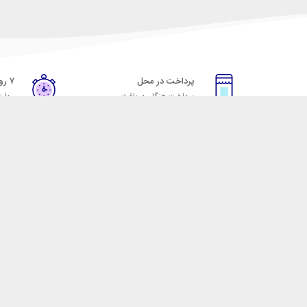
پرداخت در محل
۷ روز ضمانت
پرداخت هنگام دریافت
مهلت
خدمات مشتریان
مکسیکال
قوانین و مقررات
تماس با مکسیکال
روش ارسال
درباره ماکسیکال
ضمانت 7 روزه
وبلاگ مکسیکال
رویه های بازگرداندن کالا