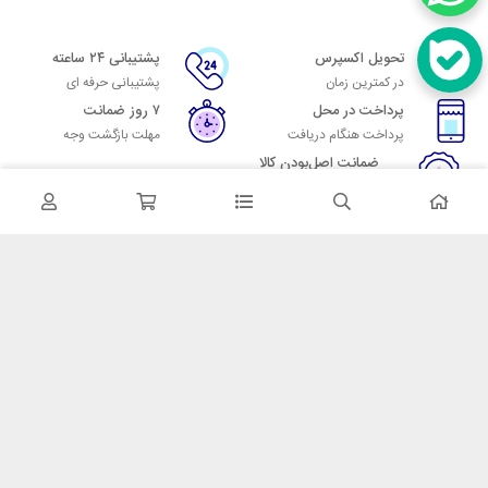
تحویل اکسپرس
پشتیبانی ۲۴ ساعته
در کمترین زمان
پشتیبانی حرفه ای
پرداخت در محل
۷ روز ضمانت
پرداخت هنگام دریافت
مهلت بازگشت وجه
ضمانت اصل‌بودن کالا
تایید اصالت کالا
در تماس باشید
آدرس: تهران میدان حسن آباد خیابان امام خمینی بن بست پاساژ منوچهری
پلاک 7
شماره تماس: 02166700606
شماره واتساپ: 02166700606
کدپستی: 1137916439
زمان پاسخگویی: شنبه تا چهارشنبه 9 الی 17 و پنجشنبه 9 الی 13
خدمات مشتریان