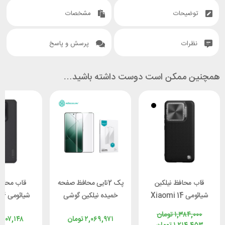
توضیحات
مشخصات
نظرات
پرسش و پاسخ
همچنین ممکن است دوست داشته باشید…
قاب محافظ نیلکین
پک 2تایی محافظ صفحه
قاب محافظ
شیائومی Xiaomi 14
خمیده نیلکین گوشی
شیا
Pro Nillkin
شیائومی Xiaomi 14
in Frosted
۱,۳۸۴,۰۰۰
تومان
۲,۰۶۹,۹۷۱
تومان
,۳۰۷,۱۴۸
ld Pro
Pro Nillkin Impact
Textured Prop