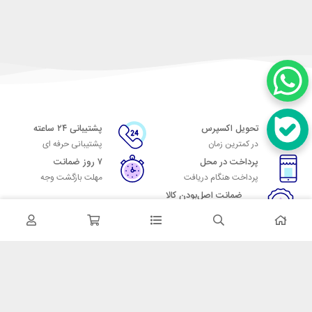
تحویل اکسپرس
پشتیبانی ۲۴ ساعته
در کمترین زمان
پشتیبانی حرفه ای
پرداخت در محل
۷ روز ضمانت
پرداخت هنگام دریافت
مهلت بازگشت وجه
ضمانت اصل‌بودن کالا
تایید اصالت کالا
در تماس باشید
آدرس: تهران میدان حسن آباد خیابان امام خمینی بن بست پاساژ منوچهری
پلاک 7
شماره تماس: 02166700606