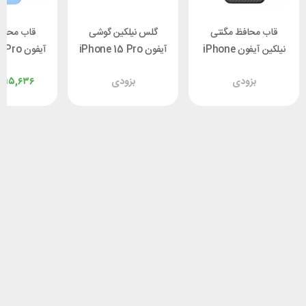
قاب محافظ مگنتی
گلس نیلکین گوشی
قاب محافظ
نیلکین آیفون iPhone
آیفون iPhone 15 Pro
آیفون o
illkin
Max Nillkin EZ Set
15 Pro Max Nillkin
بزودی
بزودی
,۲۱۵,۶۳۶
ld Silky
Tempered Glass
CarboProp
Magnetic
پک 2تایی