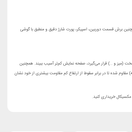
مچنین برش قسمت‌ دوربین، اسپیکر، پورت شارژ دقیق و منطبق با گوشی
تر) تا در مواقعی که گوشی به‌ صورت روی سطوح سخت (میز و …) قرار می‌گیرد، صفحه نمایش کم‌تر آسیب ببیند. همچنین
Car مناسب برای گوشی سامسونگ Galaxy S24 Ultra با فناوری ضربه‌گیری (shock-absorbing airbags در چهار گوشه) مقاوم‌ شده‌ تا در برابر سقوط از ارتفاع کم مقاومت بیشتری از خود نشان
کسیکال خریداری کنید.