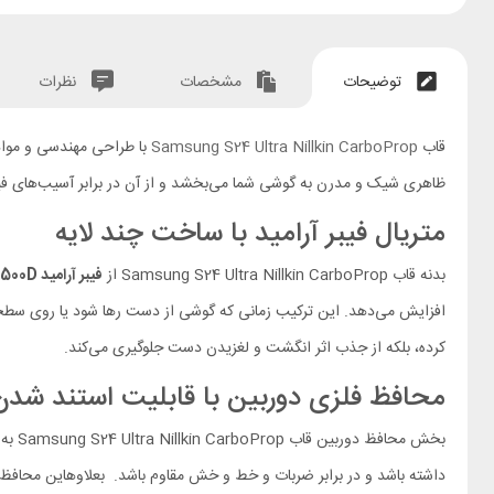
توضیحات
مشخصات
نظرات
قاب
Samsung S24 Ultra Nillkin CarboProp
با طراحی مهندسی و مواد 
ظاهری شیک و مدرن به گوشی شما می‌بخشد و از آن در برابر آسیب‌های فی
متریال فیبر آرامید با ساخت چند لایه
بدنه قاب Samsung S24 Ultra Nillkin CarboProp از
فیبر آرامید 1500D
افزایش می‌دهد. این ترکیب زمانی که گوشی از دست رها شود یا روی سطح
کرده، بلکه از جذب اثر انگشت و لغزیدن دست جلوگیری می‌کند.
محافظ فلزی دوربین با قابلیت استند شدن
بخش محافظ دوربین قاب Samsung S24 Ultra Nillkin CarboProp به‌ صورت
داشته باشد و در برابر ضربات و خط و خش مقاوم باشد. بعلاوهاین محافظ دو