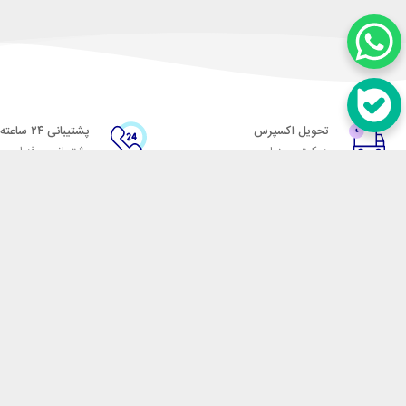
تحویل اکسپرس
پشتیبانی ۲۴ ساعته
در کمترین زمان
پشتیبانی حرفه ای
در تماس باشید
آدرس: تهران میدان حسن آباد خیابان امام خمینی بن بست پاساژ منوچهری پلاک 7
شماره تماس: 02166700606
شماره واتساپ: 02166700606
کدپستی: 1137916439
زمان پاسخگویی: شنبه تا چهارشنبه 9 الی 17 و پنجشنبه 9 الی 13
فروشگاه اینترنتی مکسیکال