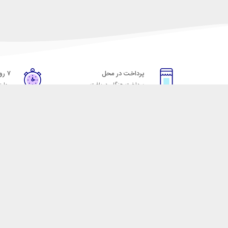
پرداخت در محل
۷ روز ضمانت
پرداخت هنگام دریافت
مهلت
خدمات مشتریان
مکسیکال
قوانین و مقررات
تماس با مکسیکال
روش ارسال
درباره ماکسیکال
ضمانت 7 روزه
وبلاگ مکسیکال
رویه های بازگرداندن کالا