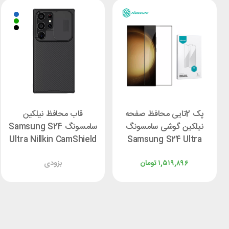
پک 2تایی محافظ صفحه
قاب محافظ نیلکین
نیلکین گوشی سامسونگ
سامسونگ Samsung S24
Ultra Nillkin CamShield
Samsung S24 Ultra
Pro Cover
Nillkin Impact Film
۱,۵۱۹,۸۹۶
تومان
بزودی