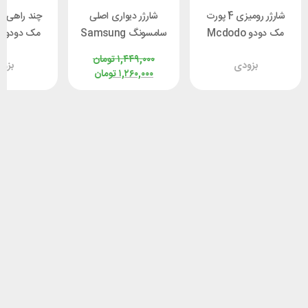
شارژر رومیزی 4 پورت
شارژر دیواری اصلی
چند راهی بر
مک دودو Mcdodo
سامسونگ Samsung
م
CH-1802 توان 100 وات
EP-TA800 توان 25
CH-4610 توان 70 وات
۱,۴۴۹,۰۰۰
تومان
بزودی
بزو
وات
۱,۲۶۰,۰۰۰
تومان