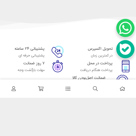
تحویل اکسپرس
پشتیبانی ۲۴ ساعته
در کمترین زمان
پشتیبانی حرفه ای
پرداخت در محل
۷ روز ضمانت
پرداخت هنگام دریافت
مهلت بازگشت وجه
ضمانت اصل‌بودن کالا
تایید اصالت کالا
در تماس باشید
آدرس: تهران میدان حسن آباد خیابان امام خمینی بن بست پاساژ منوچهری
پلاک 7
شماره تماس: 02166700606
شماره واتساپ: 02166700606