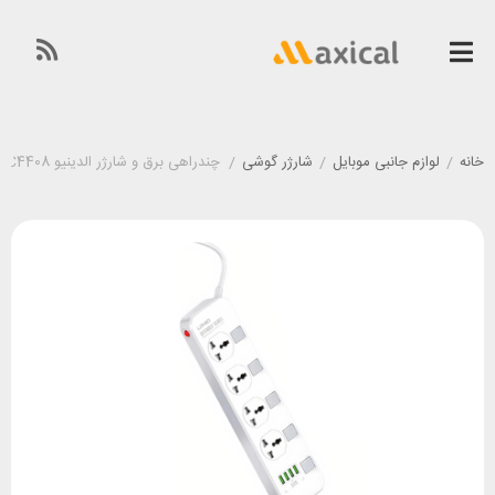
خانه
/
لوازم جانبی موبایل
/
شارژر گوشی
/
چندراهی برق و شارژر الدینیو LDNIO SC4408 توان 17 وات