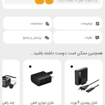
آیا از قیمت های ما رضایت دارید؟
بله
خیر
توضیحات
مشخصات
نظرات
پرسش و پاسخ
همچنین ممکن است دوست داشته باشید…
شارژر رومیزی 4 پورت
شارژر دیواری اصلی
چند راهی بر