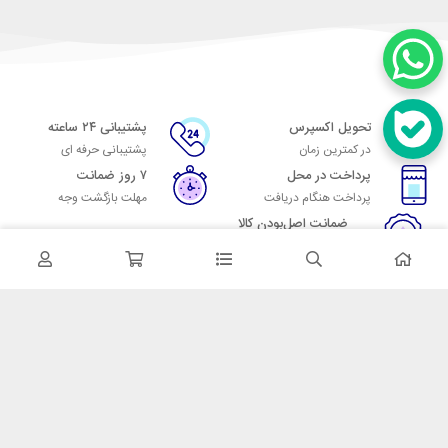
تحویل اکسپرس
پشتیبانی ۲۴ ساعته
در کمترین زمان
پشتیبانی حرفه ای
پرداخت در محل
۷ روز ضمانت
پرداخت هنگام دریافت
مهلت بازگشت وجه
ضمانت اصل‌بودن کالا
تایید اصالت کالا
در تماس باشید
آدرس: تهران میدان حسن آباد خیابان امام خمینی بن بست پاساژ منوچهری
پلاک 7
شماره تماس: 02166700606
شماره واتساپ: 02166700606
کدپستی: 1137916439