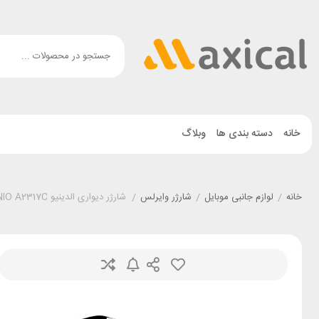
خانه
دسته بندی ها
وبلاگ
خانه
/
لوازم جانبی موبایل
/
شارژر وایرلس
/
شارژر دیواری الدینیو LDNIO A2317C توان 30 وات همراه با کابل تایپ سی