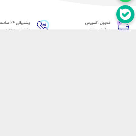
تحویل اکسپرس
پشتیبانی ۲۴ ساعته
در کمترین زمان
پشتیبانی حرفه ای
در تماس باشید
آدرس: تهران میدان حسن آباد خیابان امام خمینی بن بست پاساژ منوچهری پلاک 7
شماره تماس: 02166700606
شماره واتساپ: 02166700606
کدپستی: 1137916439
زمان پاسخگویی: شنبه تا چهارشنبه 9 الی 17 و پنجشنبه 9 الی 13
فروشگاه اینترنتی مکسیکال
هدف ما در مکسیکال فروش انواع
در تلاش است در این بازار بزرگ
جمله انواع پاوربانک، هندزفری 