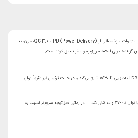
ز
PD (Power Delivery)
و
QC 3.0
، می‌تواند
ن گزینه‌ها برای استفاده روزمره و سفر تبدیل کرده است.
—است و می‌تواند دو دستگاه را هم‌زمان شارژ کند. USB‑C به‌تنهایی تا ۳۰ W شارژ می‌کند و در حالت ترکیبی نیز تقریباً توان
با پشتیبانی از Power Delivery و Quick Charge 3.0، این شارژر می‌تواند دستگاه‌هایی مانند آیفون ۱۴ پرو مکس را با توان تا ~۲۷ وات شارژ کند ‫—‬ در زمانی قابل‌توجه سریع‌تر نسبت به
.