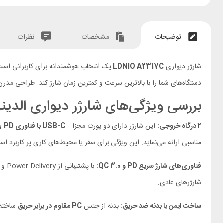
توضیحات
مشخصات
نظرات
شارژر دیواری
LDNIO A2317C
یک انتخاب هوشمندانه برای کاربرانی است که به 
دستگاه‌های شما را با بالاترین سرعت و کمترین زمان شارژ کند. طراحی مدرن،
بررسی ویژگی‌های شارژر دیواری الدینیو IO A2317C
۲ درگاه خروجی:
این
شارژر دارای دو پورت مجزا—
USB-C با فناوری PD
و
مناسبی ارائه می‌نماید. این ویژگی برای سفر یا محیط‌های کاری پر کاربرد ا
فناوری‌های شارژ سریع PD و QC 3.0:
شارژرهای عادی.
ساخت ایمن با بدنه ضد حریق:
بدنه از جنس
PC مقاوم در برابر حریق
ساخته 