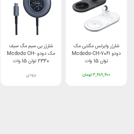
شارژر وایرلس مگنتی مک
شارژر بی سیم مگ سیف
دودو Mcdodo-CH-7061
مک دودو Mcdodo CH-
توان 15 وات
2330 توان 15 وات
۳,۴۸۹,۴۰۰
تومان
بزودی