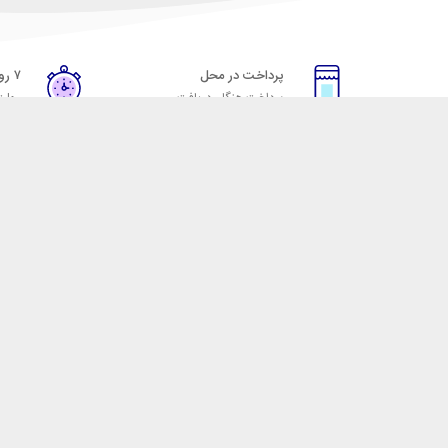
پرداخت در محل
۷ روز ضمانت
پرداخت هنگام دریافت
مهلت
خدمات مشتریان
مکسیکال
قوانین و مقررات
تماس با مکسیکال
روش ارسال
درباره ماکسیکال
ضمانت 7 روزه
وبلاگ مکسیکال
رویه های بازگرداندن کالا
 لوازم جانبی موبایل، لپ تاپ، کامپیوتر، تبلت و … با کیفیت مناسب و قیمت رقابتی ا
 نقش خود را ایفا کند و رضایت مشتریان را کسب کند. فروشگاه مکسیکال کالاهای خود ر
و هدفون، قاب و گلس گوشی، کابل شارژ، انواع کلگی و شارژر دیواری، قلم لمسی، شارژر