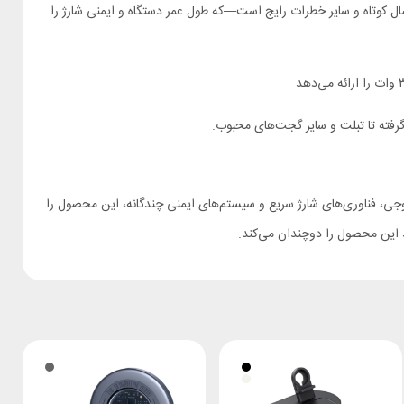
تصال کوتاه و سایر خطرات رایج است—که طول عمر دستگاه و ایمنی شارژ را
 شارژر LDNIO A2317C دقیقاً همان چیزی است که نیاز دارید. توان 30 وات واقعی، دو درگاه خروجی، فناوری‌های شارژ سریع و سیستم‌های ایمنی چندگانه، این محصول را
ید این محصول را دوچندان می‌کند.