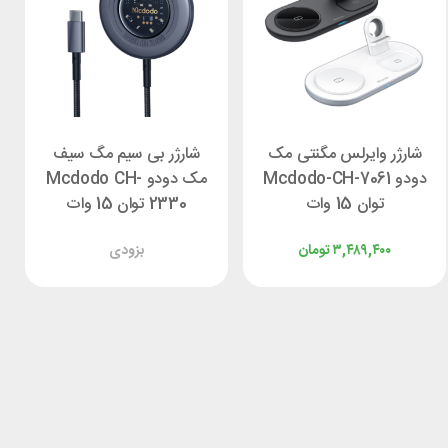
شارژر وایرلس مگنتی مک
شارژر بی سیم مگ سیف
دودو Mcdodo-CH-7061
مک دودو Mcdodo CH-
توان 15 وات
2330 توان 15 وات
۳,۴۸۹,۴۰۰
تومان
بزودی