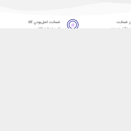
ضمانت اصل‌بودن کالا
 بازگشت وجه
تایید اصالت کالا
ست. فروشگاه اینترنتی مکسیکال
ا در دسته بندی های متنوع از
 وایرلس، اسپیکر، ساعت