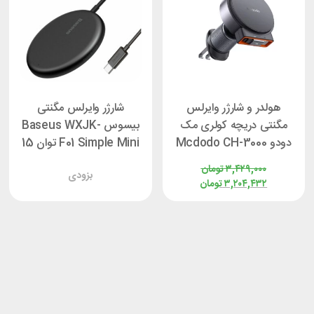
هولدر و شارژر وایرلس
شارژر وایرلس مگنتی
مگنتی دریچه کولری مک
بیسوس Baseus WXJK-
دودو Mcdodo CH-3000
F01 Simple Mini توان 15
توان 15 وات
وات
۳,۴۲۹,۰۰۰
تومان
بزودی
۳,۲۰۴,۴۳۲
تومان