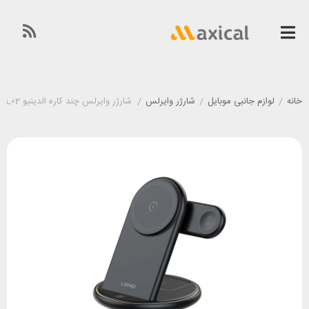
خانه
/
لوازم جانبی موبایل
/
شارژر وایرلس
/
شارژر وایرلس چند کاره الدینیو LDNIO WL02 توان 15 وات