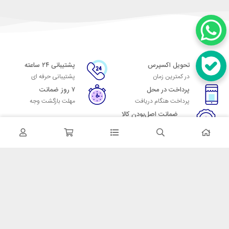
تحویل اکسپرس
پشتیبانی ۲۴ ساعته
در کمترین زمان
پشتیبانی حرفه ای
پرداخت در محل
۷ روز ضمانت
پرداخت هنگام دریافت
مهلت بازگشت وجه
ضمانت اصل‌بودن کالا
تایید اصالت کالا
در تماس باشید
آدرس: تهران میدان حسن آباد خیابان امام خمینی بن بست پاساژ منوچهری
پلاک 7
شماره تماس: 02166700606
شماره واتساپ: 02166700606
کدپستی: 1137916439