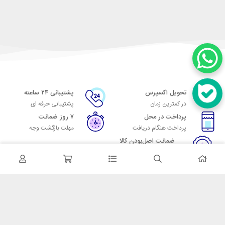
تحویل اکسپرس
پشتیبانی ۲۴ ساعته
در کمترین زمان
پشتیبانی حرفه ای
پرداخت در محل
۷ روز ضمانت
پرداخت هنگام دریافت
مهلت بازگشت وجه
ضمانت اصل‌بودن کالا
تایید اصالت کالا
در تماس باشید
آدرس: تهران میدان حسن آباد خیابان امام خمینی بن بست پاساژ منوچهری
پلاک 7
شماره تماس: 02166700606