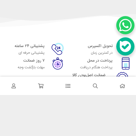
تحویل اکسپرس
پشتیبانی ۲۴ ساعته
در کمترین زمان
پشتیبانی حرفه ای
پرداخت در محل
۷ روز ضمانت
پرداخت هنگام دریافت
مهلت بازگشت وجه
ضمانت اصل‌بودن کالا
تایید اصالت کالا
در تماس باشید
آدرس: تهران میدان حسن آباد خیابان امام خمینی بن بست پاساژ منوچهری
پلاک 7
شماره تماس: 02166700606
شماره واتساپ: 02166700606