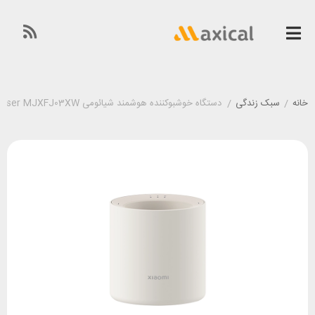
خانه
/
سبک زندگی
/
دستگاه خوشبوکننده هوشمند شیائومی Xiaomi Smart Scent Diffuser MJXFJ03XW