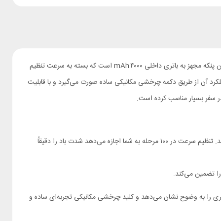
پنکه رومیزی Xiaomi BOMIDI Desktop Fan DF02 با طراحی مدرن و ویژگی‌های هوشمند، گزینه‌ای مناسب برای استفاده در خانه، محل کار یا سفر است. این پنکه مجهز به باتری داخلی ۴۰۰۰ mAh است که بسته به سرعت تنظیم
لکرد آن از طریق دکمه چرخشی مکانیکی ساده صورت می‌گیرد و با قابلیت
.
با پنکه رومیزی BOMIDI DF02 همیشه در هر محیطی خنک و راحت بمانید. این پنکه کوچک اما قدرتمند، همراه شماست تا نسیمی دلپذیر و مطبوع تجربه کنید. تنظیم سرعت در ۱۰۰ مرحله به شما اجازه می‌دهد شدت باد را دقیقاً
وی میز کار، کنار تخت یا حتی در سفر از آن استفاده کنید. صفحه نمایش LED سرعت باد و میزان باتری را به وضوح نشان می‌دهد و کلید چرخشی مکانیکی تجربه‌ای ساده و