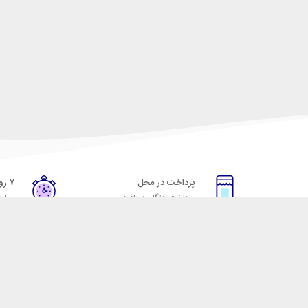
پرداخت در محل
۷ روز ضمانت
پرداخت هنگام دریافت
مهلت
خدمات مشتریان
مکسیکال
قوانین و مقررات
تماس با مکسیکال
روش ارسال
درباره ماکسیکال
ضمانت 7 روزه
وبلاگ مکسیکال