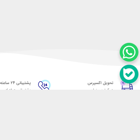
تحویل اکسپرس
پشتیبانی ۲۴ ساعته
در کمترین زمان
پشتیبانی حرفه ای
در تماس باشید
آدرس: تهران میدان حسن آباد خیابان امام خمینی بن بست پاساژ منوچهری پلاک 7
شماره تماس: 02166700606
شماره واتساپ: 02166700606