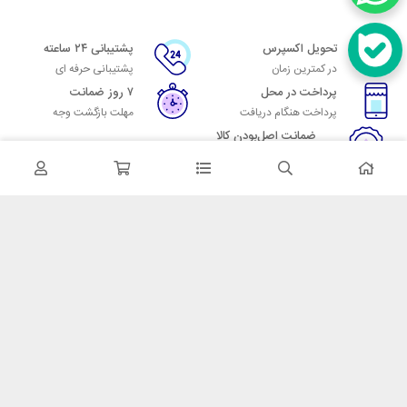
تحویل اکسپرس
پشتیبانی ۲۴ ساعته
در کمترین زمان
پشتیبانی حرفه ای
پرداخت در محل
۷ روز ضمانت
پرداخت هنگام دریافت
مهلت بازگشت وجه
ضمانت اصل‌بودن کالا
تایید اصالت کالا
در تماس باشید
آدرس: تهران میدان حسن آباد خیابان امام خمینی بن بست پاساژ منوچهری
پلاک 7
شماره تماس: 02166700606
شماره واتساپ: 02166700606
کدپستی: 1137916439
زمان پاسخگویی: شنبه تا چهارشنبه 9 الی 17 و پنجشنبه 9 الی 13
خدمات مشتریان