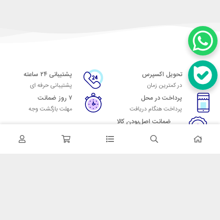
تحویل اکسپرس
پشتیبانی ۲۴ ساعته
در کمترین زمان
پشتیبانی حرفه ای
پرداخت در محل
۷ روز ضمانت
پرداخت هنگام دریافت
مهلت بازگشت وجه
ضمانت اصل‌بودن کالا
تایید اصالت کالا
در تماس باشید
آدرس: تهران میدان حسن آباد خیابان امام خمینی بن بست پاساژ منوچهری
پلاک 7
شماره تماس: 02166700606
شماره واتساپ: 02166700606