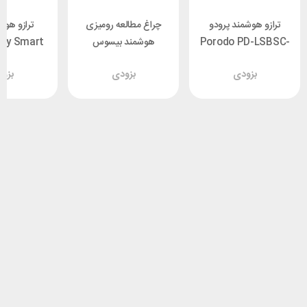
ترازو هوشمند پرودو
چراغ مطالعه رومیزی
ترازو هوشم
Porodo PD-LSBSC-
هوشمند بیسوس
ufy Smart
 T9146H11
Baseus DGZG-0G
WH
بزودی
بزودی
بزو