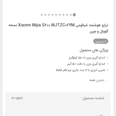
ترازو هوشمند شیائومی Xiaomi Mijia S200 MJTZC02YM نسخه
گلوبال و چین
ناموجود
ویژگی های محصول
اندازه گیری وزن تا 150 کیلوگرم
اندازه گیری وزن با دقت 50 گرم
تامین انرژی با 3 عدد باتری نیم قلم AAA
...
دیدن همه
شناسه محصول:
301522