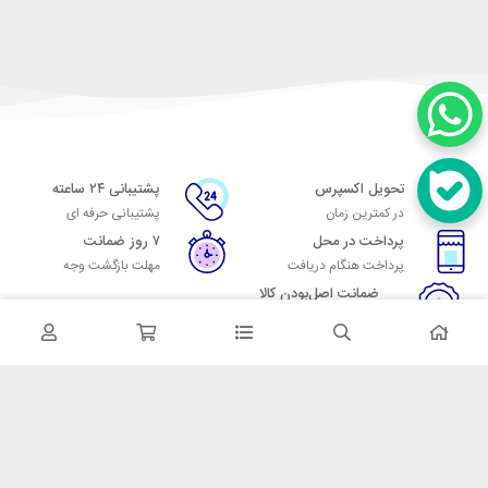
تحویل اکسپرس
پشتیبانی ۲۴ ساعته
در کمترین زمان
پشتیبانی حرفه ای
پرداخت در محل
۷ روز ضمانت
پرداخت هنگام دریافت
مهلت بازگشت وجه
ضمانت اصل‌بودن کالا
تایید اصالت کالا
در تماس باشید
آدرس: تهران میدان حسن آباد خیابان امام خمینی بن بست پاساژ منوچهری
پلاک 7
شماره تماس: 02166700606