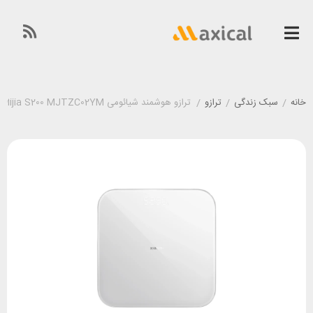
خانه
/
سبک زندگی
/
ترازو
/
ترازو هوشمند شیائومی Xiaomi Mijia S200 MJTZC02YM نسخه گلوبال و چین