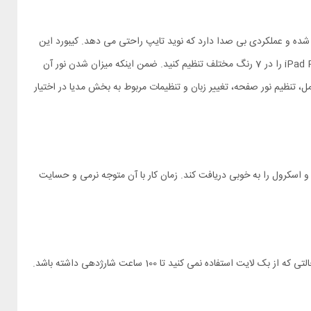
 کلیدهای کیبورد به صورت جزیره ای و منفصل طراحی شده و عملکردی بی صدا دارد که نوید تایپ راحتی می دهد. کیبورد این
کیف کلاسوری دارای نورپردازی پشت کلیدها یا به اصطلاح بک لایت است. شما می توانید نور کیف کلاسوری iPad Pro 11 2024 Nillkin Bumper Combo Backlit را در 7 رنگ مختلف تنظیم کنید. ضمن اینکه میزان شدن نور آن
عامل، تنظیم نور صفحه، تغییر زبان و تنظیمات مربوط به بخش مدیا در اختیار
 رسد تا تمام فرامین چند حرکتی شما مثل کلیک، زوم و اسکرول را به خوبی دریافت کند. زمان کار با آن متوجه نرمی و حسایت
از باتری به ظرفیت 500 میلی آمپر ساعت استفاده می کند. مصرف باتری کیبورد بهینه است و نگران شارژ کردن آن نباشید. این باتری می تواند در حالتی که از بک لایت استفاده نمی کنید تا 100 ساعت شارژدهی داشته باشد.