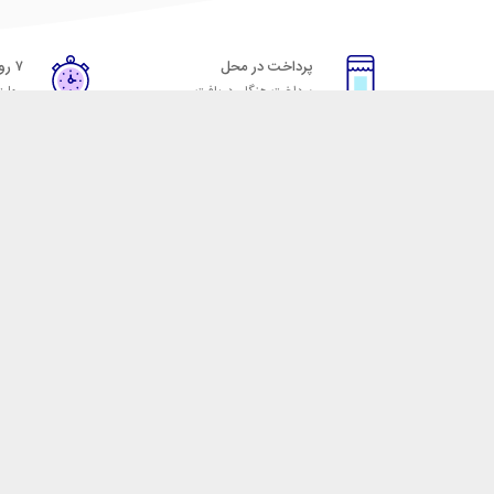
پرداخت در محل
۷ روز ضمانت
پرداخت هنگام دریافت
مهلت
خدمات مشتریان
مکسیکال
قوانین و مقررات
تماس با مکسیکال
روش ارسال
درباره ماکسیکال
ضمانت 7 روزه
وبلاگ مکسیکال
رویه های بازگرداندن کالا
 لوازم جانبی موبایل، لپ تاپ، کامپیوتر، تبلت و … با کیفیت مناسب و قیمت رقابتی ا
 نقش خود را ایفا کند و رضایت مشتریان را کسب کند. فروشگاه مکسیکال کالاهای خود ر
و هدفون، قاب و گلس گوشی، کابل شارژ، انواع کلگی و شارژر دیواری، قلم لمسی، شارژر