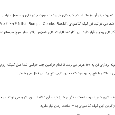
کیبورد و تاچ پد برای اتصال به آیپد پرو 11 از بلوتوث نسخه 3.0 بهره می برد که برد موثر آن 10 متر است.
ر برای کارهای روتین قرار دارد. این کلیدها قابلیت های همچون رفتن نوار سرچ سیسام 
از یک پردازنده دو هسته ای با حافظه چند کاناله پشتیبانی می شود. نرخ نمونه برداری آن به 120 هرتز می
ستتان با تاچ پد برخورد کند، حین تایپ تاچ پد غیر فعال می شود.