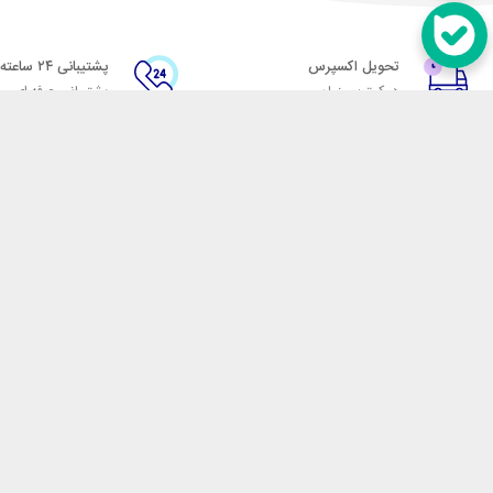
تحویل اکسپرس
پشتیبانی ۲۴ ساعته
در کمترین زمان
پشتیبانی حرفه ای
در تماس باشید
آدرس: تهران میدان حسن آباد خیابان امام خمینی بن بست پاساژ منوچهری پلاک 7
شماره تماس: 02166700606
شماره واتساپ: 02166700606
کدپستی: 1137916439
زمان پاسخگویی: شنبه تا چهارشنبه 9 الی 17 و پنجشنبه 9 الی 13
فروشگاه اینترنتی مکسیکال
هدف ما در مکسیکال فروش انواع
در تلاش است در این بازار بزرگ
جمله انواع پاوربانک، هندزفری 