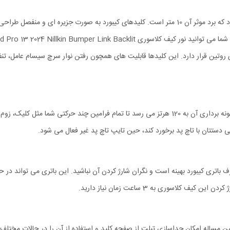
کیبورد و تاچ پد برای اتصال به آیپد پرو 13 از بلوتوث نسخه 3.0 بهره می برد که برد موثر آن 10 متر اس
ای روتین قرار دارد. این کلیدها قابلیت های همچون رفتن نوار سرچ سیسام عامل، تن
از یک پردازنده دو هسته ای با حافظه چند کاناله پشتیبانی می شود. نرخ نمونه برداری آن به 120 هرتز می
ستتان با تاچ پد برخورد کند، حین تایپ تاچ پد غیر فعال می شود.
ن مساله امکان جداسازی تبلت از صفحه کلید و استفاده از آن را در حالات مختلف 