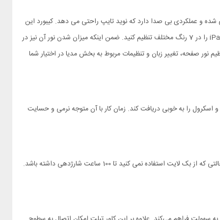
ت. کلیدهای کیبورد به صورت جزیره ای و منفصل طراحی شده و عملکردی بی صدا دارد که نوید تایپ راحتی می دهد. کیبورد این
کیف کلاسوری دارای نورپردازی پشت کلیدها یا به اصطلاح بک لایت است. شما می توانید نور کیف کلاسوری iPad Pro 13 2024 Nillkin Bumper Link Backlit را در 7 رنگ مختلف تنظیم کنید. ضمن اینکه میزان شدن نور آن نیز در
ظیم نور صفحه، تغییر زبان و تنظیمات مربوط به بخش مدیا در اختیار شما
 رسد تا تمام فرامین چند حرکتی شما مثل کلیک، زوم و اسکرول را به خوبی دریافت کند. زمان کار با آن متوجه نرمی و حسایت
از باتری به ظرفیت 500 میلی آمپر ساعت استفاده می کند. مصرف باتری کیبورد بهینه است و نگران شارژ کردن آن نباشید. این باتری می تواند در حالتی که از بک لایت استفاده نمی کنید تا 100 ساعت شارژدهی داشته باشد.
به سهولت فراهم می‌کند. علاوه بر این کاور تبلت امکان اتصال به سطوح