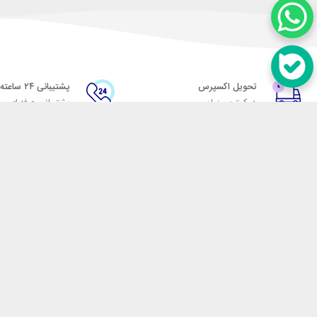
تحویل اکسپرس
پشتیبانی ۲۴ ساعته
در کمترین زمان
پشتیبانی حرفه ای
در تماس باشید
آدرس: تهران میدان حسن آباد خیابان امام خمینی بن بست پاساژ منوچهری پلاک 7
شماره تماس: 02166700606
شماره واتساپ: 02166700606
کدپستی: 1137916439
زمان پاسخگویی: شنبه تا چهارشنبه 9 الی 17 و پنجشنبه 9 الی 13
فروشگاه اینترنتی مکسیکال