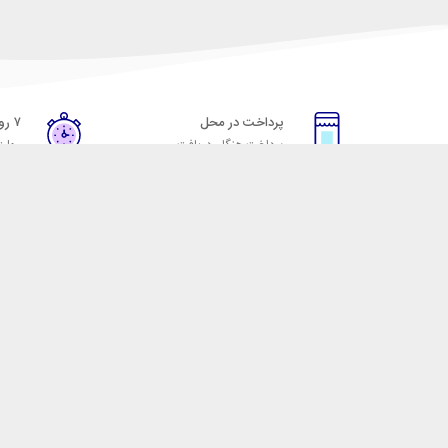
پرداخت در محل
۷ روز ضمانت
پرداخت هنگام دریافت
مهلت
خدمات مشتریان
مکسیکال
قوانین و مقررات
تماس با مکسیکال
روش ارسال
درباره ماکسیکال
ضمانت 7 روزه
وبلاگ مکسیکال
رویه های بازگرداندن کالا