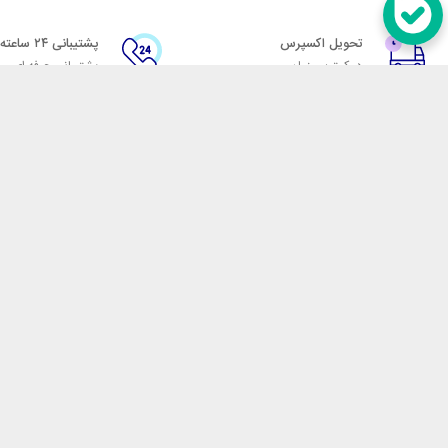
تحویل اکسپرس
پشتیبانی ۲۴ ساعته
در کمترین زمان
پشتیبانی حرفه ای
در تماس باشید
آدرس: تهران میدان حسن آباد خیابان امام خمینی بن بست پاساژ منوچهری پلاک 7
شماره تماس: 02166700606
شماره واتساپ: 02166700606
کدپستی: 1137916439
زمان پاسخگویی: شنبه تا چهارشنبه 9 الی 17 و پنجشنبه 9 الی 13
فروشگاه اینترنتی مکسیکال
هدف ما در مکسیکال فروش انواع
در تلاش است در این بازار بزرگ
جمله انواع پاوربانک، هندزفری 
هوشمند، فلش مموری، کارت حافظ