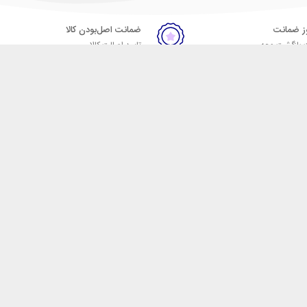
ضمانت اصل‌بودن کالا
 بازگشت وجه
تایید اصالت کالا
ست. فروشگاه اینترنتی مکسیکال
ا در دسته بندی های متنوع از
 وایرلس، اسپیکر، ساعت
، هولدر خودرو، شارژر فندکی،