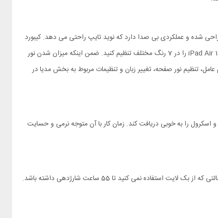
1 متر است. کلیدهای کیبورد به صورت جزیره ای و منفصل طراحی شده و عملکردی بی صدا دارد که نوید تایپ راحتی می دهد. کیبورد
این کیف کلاسوری دارای نورپردازی پشت کلیدها یا به اصطلاح بک لایت است. شما می توانید نور کیف کلاسوری iPad Air 11 2024 / Pro 11 2022 Nillkin Bumper Go را در 7 رنگ مختلف تنظیم کنید. ضمن اینکه میزان شدن نور
یسام عامل، تنظیم نور صفحه، تغییر زبان و تنظیمات مربوط به بخش مدیا در
 رسد تا تمام فرامین چند حرکتی شما مثل کلیک، زوم و اسکرول را به خوبی دریافت کند. زمان کار با آن متوجه نرمی و حسایت
از باتری به ظرفیت 500 میلی آمپر ساعت استفاده می کند. مصرف باتری کیبورد بهینه است و نگران شارژ کردن آن نباشید. این باتری می تواند در حالتی که از بک لایت استفاده نمی کنید تا 55 ساعت شارژدهی داشته باشد.