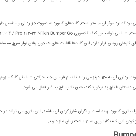
کیبورد و تاچ پد برای اتصال به آیپد پرو و ایر 11 از بلوتوث نسخه 3.0 بهره می برد که برد موثر آن 0
میانبر برای کارهای روتین قرار دارد. این کلیدها قابلیت های همچون رفتن نوار سرچ س
از یک پردازنده دو هسته ای با حافظه چند کاناله پشتیبانی می شود. نرخ نمونه برداری آن به 120 هرتز می
ستتان با تاچ پد برخورد کند، حین تایپ تاچ پد غیر فعال می شود.