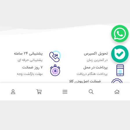
تحویل اکسپرس
پشتیبانی ۲۴ ساعته
در کمترین زمان
پشتیبانی حرفه ای
پرداخت در محل
۷ روز ضمانت
پرداخت هنگام دریافت
مهلت بازگشت وجه
ضمانت اصل‌بودن کالا
تایید اصالت کالا
در تماس باشید
آدرس: تهران میدان حسن آباد خیابان امام خمینی بن بست پاساژ منوچهری
پلاک 7
شماره تماس: 02166700606