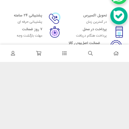
تحویل اکسپرس
پشتیبانی ۲۴ ساعته
در کمترین زمان
پشتیبانی حرفه ای
پرداخت در محل
۷ روز ضمانت
پرداخت هنگام دریافت
مهلت بازگشت وجه
ضمانت اصل‌بودن کالا
تایید اصالت کالا
در تماس باشید
آدرس: تهران میدان حسن آباد خیابان امام خمینی بن بست پاساژ منوچهری
پلاک 7
شماره تماس: 02166700606
شماره واتساپ: 02166700606
کدپستی: 1137916439
زمان پاسخگویی: شنبه تا چهارشنبه 9 الی 17 و پنجشنبه 9 الی 13
خدمات مشتریان