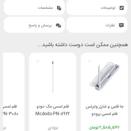
توضیحات
مشخصات
نظرات
پرسش و پاسخ
همچنین ممکن است دوست داشته باشید…
جا قلمی و شارژر وایرلس
قلم لمسی مک دودو
قلم لمسی 
قلم لمسی پرودو
Mcdodo PN-8922
 PN-3080
Porodo PD-
مناسب آیپد
۲,۵۸۵,۵۴۷
تومان
بزودی
بزو
CAPEN-WH