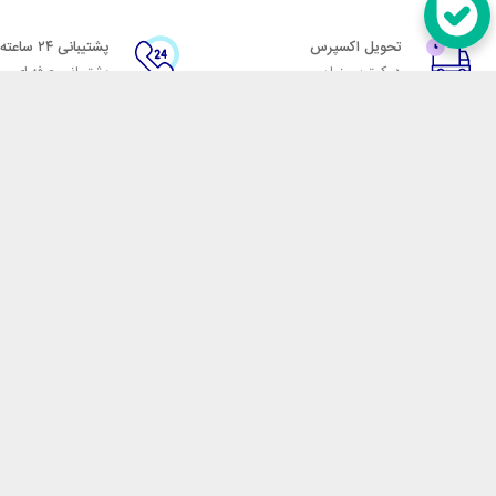
تحویل اکسپرس
پشتیبانی ۲۴ ساعته
در کمترین زمان
پشتیبانی حرفه ای
در تماس باشید
آدرس: تهران میدان حسن آباد خیابان امام خمینی بن بست پاساژ منوچهری پلاک 7
شماره تماس: 02166700606
شماره واتساپ: 02166700606
کدپستی: 1137916439
زمان پاسخگویی: شنبه تا چهارشنبه 9 الی 17 و پنجشنبه 9 الی 13
فروشگاه اینترنتی مکسیکال
هدف ما در مکسیکال فروش انواع
در تلاش است در این بازار بزرگ
جمله انواع پاوربانک، هندزفری 
هوشمند، فلش مموری، کارت حافظ