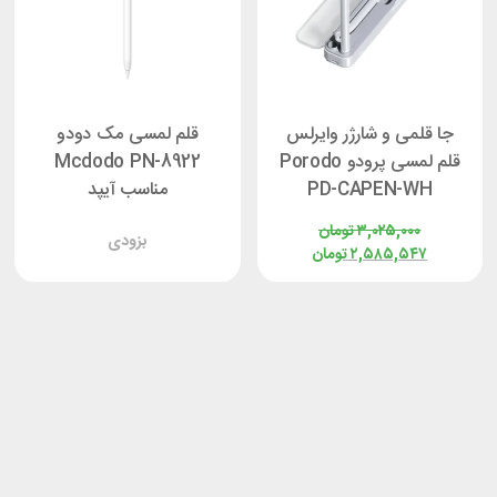
جا قلمی و شارژر وایرلس
قلم لمسی مک دودو
قلم لمسی پرودو Porodo
Mcdodo PN-8922
PD-CAPEN-WH
مناسب آیپد
۳,۰۲۵,۰۰۰
تومان
بزودی
۲,۵۸۵,۵۴۷
تومان