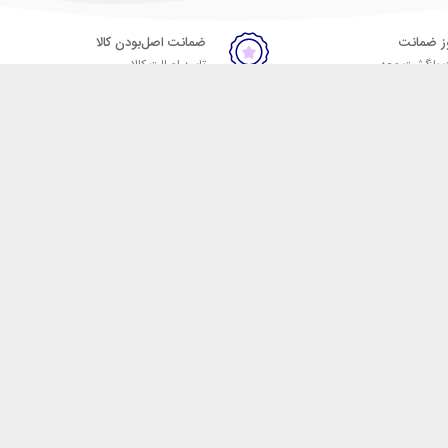
ضمانت اصل‌بودن کالا
 بازگشت وجه
تایید اصالت کالا
ست. فروشگاه اینترنتی مکسیکال
ا در دسته بندی های متنوع از
 وایرلس، اسپیکر، ساعت
، هولدر خودرو، شارژر فندکی،