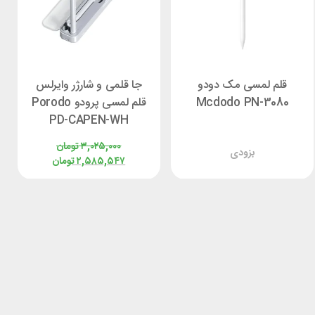
قلم لمسی مک دودو
جا قلمی و شارژر وایرلس
Mcdodo PN-3080
قلم لمسی پرودو Porodo
PD-CAPEN-WH
۳,۰۲۵,۰۰۰
تومان
بزودی
۲,۵۸۵,۵۴۷
تومان