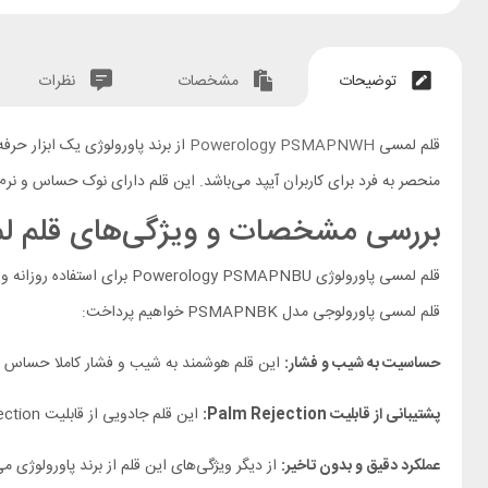
توضیحات
مشخصات
نظرات
قلم لمسی
Powerology PSMAPNWH
از برند پاورولوژی یک ابزار حرف
منحصر به فرد برای کاربران آیپد می‌باشد. این قلم دارای نوک حساس و نرم است و ب
بررسی مشخصات و ویژگی‌های قلم لمسی ogy PSMAPNWH
قلم لمسی پاورولوژی SMAPNBU
قلم لمسی پاورولوجی مدل PSMAPNBK خواهیم پرداخت:
حساسیت به شیب و فشار:
این قلم هوشمند به شیب و فشار کاملا حساس می‌
پشتیبانی از قابلیت Palm Rejection:
این قلم جادویی از قابلیت palm Rejection پشتیبانی می‌کند. در واقع با خیالی آسوده می‌توانید دست خود را روی آیپد قرار دهید.
عملکرد دقیق و بدون تاخیر:
از دیگر ویژگی‌های این قلم از برند پاورولوژی م