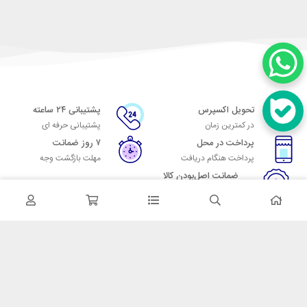
تحویل اکسپرس
پشتیبانی ۲۴ ساعته
در کمترین زمان
پشتیبانی حرفه ای
پرداخت در محل
۷ روز ضمانت
پرداخت هنگام دریافت
مهلت بازگشت وجه
ضمانت اصل‌بودن کالا
تایید اصالت کالا
در تماس باشید
آدرس: تهران میدان حسن آباد خیابان امام خمینی بن بست پاساژ منوچهری
پلاک 7
شماره تماس: 02166700606
شماره واتساپ: 02166700606