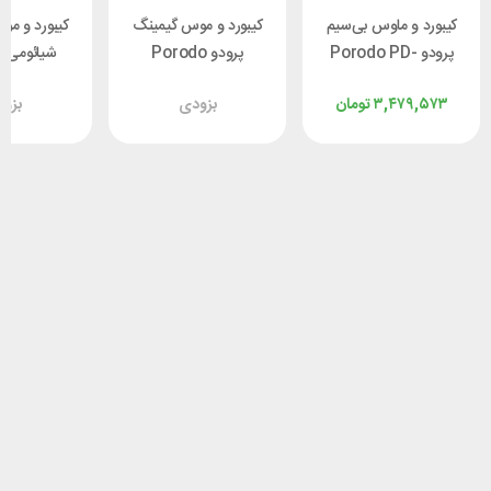
کیبورد و ماوس بی‌سیم
کیبورد و موس گیمینگ
کیبورد و م
پرودو Porodo PD-
پرودو Porodo
ش
S01YM
PDX225
W24KBPTM
۳,۴۷۹,۵۷۳
تومان
بزودی
بزو