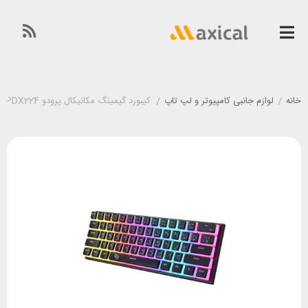
خانه
/
لوازم جانبی کامپیوتر و لپ تاپ
/
کیبورد گیمینگ مکانیکال پرودو Porodo PDX224