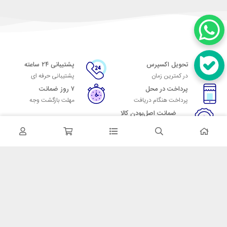
تحویل اکسپرس
پشتیبانی ۲۴ ساعته
در کمترین زمان
پشتیبانی حرفه ای
پرداخت در محل
۷ روز ضمانت
پرداخت هنگام دریافت
مهلت بازگشت وجه
ضمانت اصل‌بودن کالا
تایید اصالت کالا
در تماس باشید
آدرس: تهران میدان حسن آباد خیابان امام خمینی بن بست پاساژ منوچهری
پلاک 7
شماره تماس: 02166700606
شماره واتساپ: 02166700606
کدپستی: 1137916439