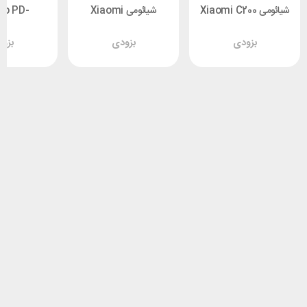
شیائومی Xiaomi C200
شیائومی Xiaomi
do PD-
MJSXJ14CM گلوبال
C400 MJSXJ11CM
ACAM
بزودی
بزودی
بزو
گلوبال