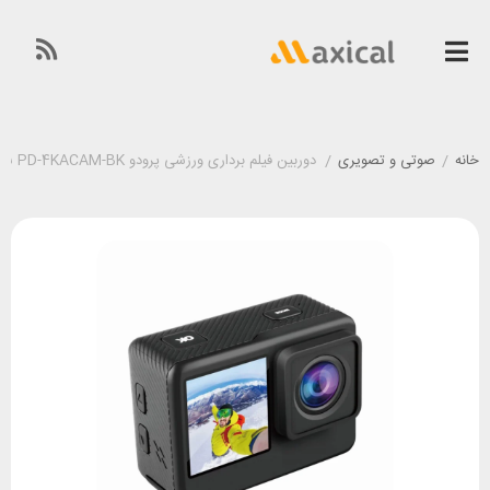
خانه
/
صوتی و تصویری
/
دوربین فیلم برداری ورزشی پرودو Porodo PD-4KACAM-BK