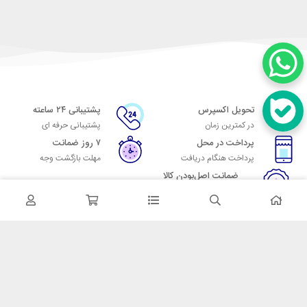
تحویل اکسپرس
پشتیبانی ۲۴ ساعته
در کمترین زمان
پشتیبانی حرفه ای
پرداخت در محل
۷ روز ضمانت
پرداخت هنگام دریافت
مهلت بازگشت وجه
ضمانت اصل‌بودن کالا
تایید اصالت کالا
در تماس باشید
آدرس: تهران میدان حسن آباد خیابان امام خمینی بن بست پاساژ منوچهری
پلاک 7
شماره تماس: 02166700606
شماره واتساپ: 02166700606