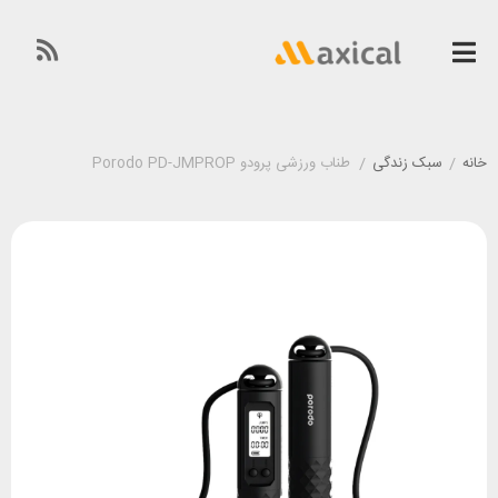
خانه
/
سبک زندگی
/
طناب ورزشی پرودو Porodo PD-JMPROP