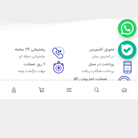
تحویل اکسپرس
پشتیبانی ۲۴ ساعته
در کمترین زمان
پشتیبانی حرفه ای
پرداخت در محل
۷ روز ضمانت
پرداخت هنگام دریافت
مهلت بازگشت وجه
ضمانت اصل‌بودن کالا
تایید اصالت کالا
در تماس باشید
آدرس: تهران میدان حسن آباد خیابان امام خمینی بن بست پاساژ منوچهری
پلاک 7
شماره تماس: 02166700606
شماره واتساپ: 02166700606