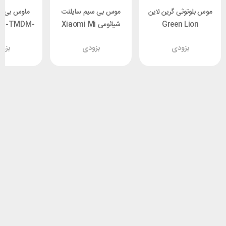
موس بلوتوثی گرین لاین
موس بی سیم سایلنت
ماوس بی س
Green Lion
شیائومی Xiaomi Mi
PD-TMDM-
BK
Dual Mode
Transparent
بزودی
بزودی
بزو
Wireless Mouse
Mouse 2
WXSMSBMW02