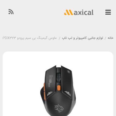
خانه
/
لوازم جانبی کامپیوتر و لپ تاپ
/
ماوس گیمینگ بی سیم پرودو Porodo PDX323