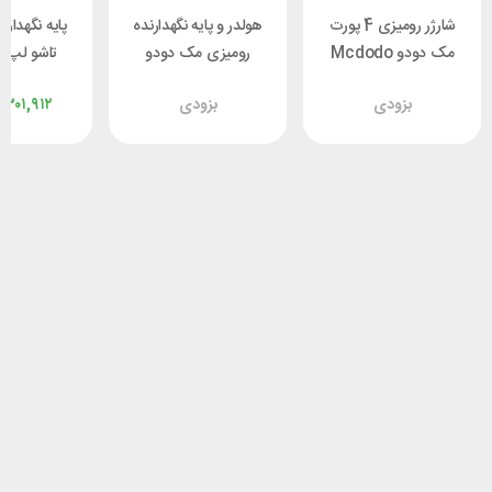
شارژر رومیزی 4 پورت
هولدر و پایه نگهدارنده
پایه نگهدارن
مک دودو Mcdodo
رومیزی مک دودو
تاشو لپ‌تا
CH-1802 توان 100 وات
Mcdodo TB-7821
do PD-
بزودی
بزودی
,۳۰۱,۹۱۲
050-GY