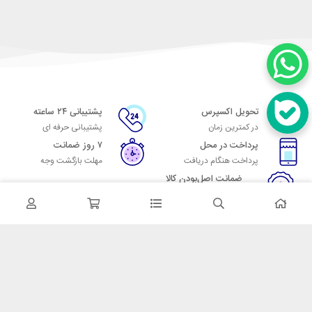
تحویل اکسپرس
پشتیبانی ۲۴ ساعته
در کمترین زمان
پشتیبانی حرفه ای
پرداخت در محل
۷ روز ضمانت
پرداخت هنگام دریافت
مهلت بازگشت وجه
ضمانت اصل‌بودن کالا
تایید اصالت کالا
در تماس باشید
آدرس: تهران میدان حسن آباد خیابان امام خمینی بن بست پاساژ منوچهری
پلاک 7
شماره تماس: 02166700606
شماره واتساپ: 02166700606