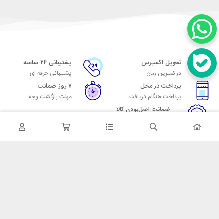
تحویل اکسپرس
پشتیبانی ۲۴ ساعته
در کمترین زمان
پشتیبانی حرفه ای
پرداخت در محل
۷ روز ضمانت
پرداخت هنگام دریافت
مهلت بازگشت وجه
ضمانت اصل‌بودن کالا
تایید اصالت کالا
در تماس باشید
آدرس: تهران میدان حسن آباد خیابان امام خمینی بن بست پاساژ منوچهری
پلاک 7
شماره تماس: 02166700606
شماره واتساپ: 02166700606
کدپستی: 1137916439