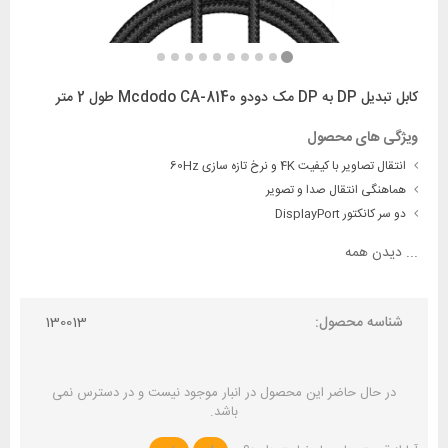
کابل تبدیل DP به DP مک دودو Mcdodo CA-8140 طول 2 متر
ویژگی های محصول
انتقال تصاویر با کیفیت 4K و نرخ تازه سازی 60Hz
هماهنگی انتقال صدا و تصویر
دو سر کانکتور DisplayPort
...
دیدن همه
شناسه محصول:
130013
در حال حاضر این محصول در انبار موجود نیست و در دسترس نمی
باشد.