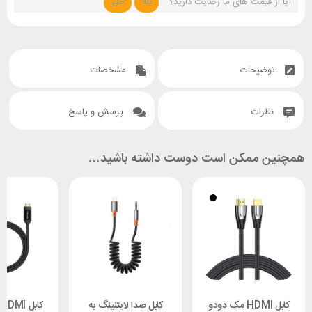
آیا از قیمت های ما رضایت دارید؟
بله
خیر
توضیحات
مشخصات
نظرات
پرسش و پاسخ
همچنین ممکن است دوست داشته باشید…
کابل HDMI مک دودو
کابل صدا لایتنینگ به
ک