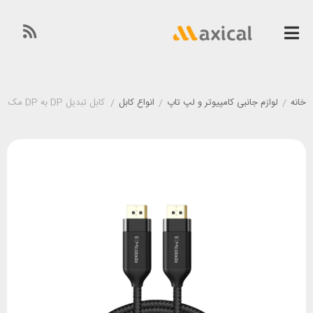
خانه
/
لوازم جانبی کامپیوتر و لپ تاپ
/
انواع کابل
/
کابل تبدیل DP به DP مک دودو Mcdodo CA-8140 طول 2 متر