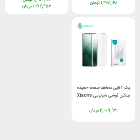
۱,۳۸۴,۰۰۰
تومان
۱,۳۰۷,۱۴۸
تومان
۱,۲۱۴,۴۵۳
تومان
پک 2تایی محافظ صفحه خمیده
نیلکین گوشی شیائومی Xiaomi
14 Pro Nillkin Impact
۲,۰۶۹,۹۷۱
تومان
Film