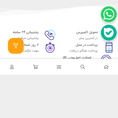
تحویل اکسپرس
پشتیبانی ۲۴ ساعته
در کمترین زمان
پشتیبانی حرفه ای
پرداخت در محل
۷ روز ضمانت
پرداخت هنگام دریافت
مهلت بازگشت وجه
ضمانت اصل‌بودن کالا
تایید اصالت کالا
در تماس باشید
آدرس: تهران میدان حسن آباد خیابان امام خمینی بن بست پاساژ منوچهری
پلاک 7
شماره تماس: 02166700606
شماره واتساپ: 02166700606
کدپستی: 1137916439