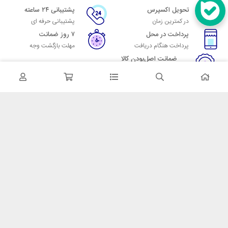
تحویل اکسپرس
پشتیبانی ۲۴ ساعته
در کمترین زمان
پشتیبانی حرفه ای
پرداخت در محل
۷ روز ضمانت
پرداخت هنگام دریافت
مهلت بازگشت وجه
ضمانت اصل‌بودن کالا
تایید اصالت کالا
در تماس باشید
آدرس: تهران میدان حسن آباد خیابان امام خمینی بن بست پاساژ منوچهری
پلاک 7
شماره تماس: 02166700606
شماره واتساپ: 02166700606
کدپستی: 1137916439
زمان پاسخگویی: شنبه تا چهارشنبه 9 الی 17 و پنجشنبه 9 الی 13
خدمات مشتریان
قوانین و مقررات
روش ارسال