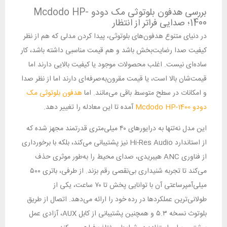
بررسی هدفون بلوتوثی مک دودو Mcdodo HP-
1400؛ صدایی فراتر از انتظار
در دنیای متنوع هدفون‌های بلوتوثی، پیدا کردن مدلی که هم از نظر
کیفیت صدا رضایت‌بخش باشد و هم قیمت مناسبی داشته باشد، کار
ساده‌ای نیست. اغلب محصولات موجود یا کیفیت بالایی دارند اما
قیمت‌شان بالا است، یا قیمت مقرون‌به‌صرفه‌ای دارند اما از نظر صدا
و امکانات در سطح متوسط باقی می‌مانند. اما
هدفون بلوتوثی مک
دودو Mcdodo HP-1400
آمده تا این معادله را تغییر دهد.
این مدل نه‌تنها به درایورهای ۴۰ میلی‌متری قدرتمند مجهز شده که
از استاندارد Hi-Res Audio نیز پشتیبانی می‌کند، بلکه با برخورداری
از فناوری ANC هیبریدی، صدای محیط را به‌طور موثری حذف
می‌کند تا تجربه شنیداری بی‌نقصی رقم بزند. از طرفی، باتری ۵۰۰
میلی‌آمپرساعتی آن با توانایی پخش تا ۷۰ ساعت، یکی از
طولانی‌ترین عملکردها در رده خود را ارائه می‌دهد. اتصال از طریق
بلوتوث نسخه ۵.۳ و همچنین پشتیبانی از کابل AUX، آزادی عمل