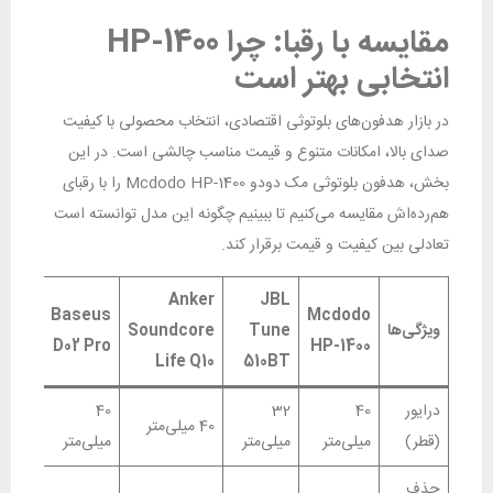
مقایسه با رقبا: چرا HP-1400
انتخابی بهتر است
در بازار هدفون‌های بلوتوثی اقتصادی، انتخاب محصولی با کیفیت
صدای بالا، امکانات متنوع و قیمت مناسب چالشی است. در این
بخش، هدفون بلوتوثی مک دودو Mcdodo HP-1400 را با رقبای
هم‌رده‌اش مقایسه می‌کنیم تا ببینیم چگونه این مدل توانسته است
تعادلی بین کیفیت و قیمت برقرار کند.
Anker
JBL
Baseus
Mcdodo
ویژگی‌ها
Tune
Soundcore
D02 Pro
HP-1400
Life Q10
510BT
درایور
40
32
40
40 میلی‌متر
(قطر)
میلی‌متر
میلی‌متر
میلی‌متر
حذف