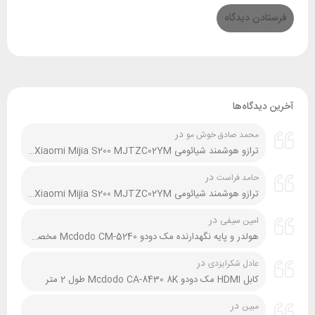
آخرین دیدگاه‌ها
در
محمد صادق خوش مو
ترازو هوشمند شیائومی Xiaomi Mijia S200 MJTZC02YM نسخه گلوبال و چین
در
حامد فراست
ترازو هوشمند شیائومی Xiaomi Mijia S200 MJTZC02YM نسخه گلوبال و چین
در
امین سیفی
هولدر و پایه نگهدارنده مک دودو Mcdodo CM-5240 مخصوص موتور و دوچرخه
در
عادل شکرایزدی
کابل HDMI مک دودو Mcdodo CA-8430 8K طول 2 متر
در
مبین