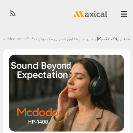
خانه
/
بلاگ مکسیکال
/
بررسی هدفون بلوتوثی مک دودو Mcdodo HP-1400؛ صدایی فراتر از انتظار