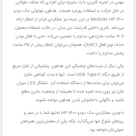
مهمی در تجربه کاربری دارد؛ به‌ویژه برای افرادی که ساعات طولانی
در حال حرکت یا استفاده روزمره هستند. هدفون بلوتوثی مک دودو
Mcdodo HP-1400 در این زمینه نیز عملکردی فراتر از انتظار ارائه
می‌دهد. باتری داخلی قدرتمند این مدل، در حالت استفاده معمول،
تا ۷۰ ساعت شارژدهی مداوم را تضمین می‌کند؛ حتی با فعال بودن
حذف نویز فعال (ANC)، همچنان می‌توان انتظار بیش از ۳۵ ساعت
پخش مداوم را داشت.
یکی دیگر از مزیت‌های چشمگیر این هدفون، پشتیبانی از شارژ سریع
از طریق درگاه USB Type-C است. تنها با مدت کوتاهی شارژ،
می‌توان برای ساعت‌ها از دستگاه استفاده کرد. نشانگر LED میزان
شارژ نیز روی بدنه تعبیه شده تا همیشه از وضعیت باتری مطلع
باشید و ناگهانی با خاموش شدن هدفون مواجه نشوید.
با چنین عملکردی، مک دودو HP-1400 نه‌تنها شما را در سفر و
روزهای شلوغ تنها نمی‌گذارد، بلکه یکی از مطمئن‌ترین همراهان
صوتی‌تان خواهد بود.