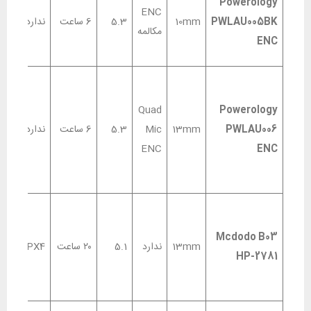
Powerology
ENC
PWLAU005BK
10mm
5.3
6 ساعت
ندارد
مکالمه
ک
ENC
ل
ک
ل
Quad
Powerology
ا
PWLAU006
13mm
Mic
5.3
6 ساعت
ندارد
خ
ENC
ENC
م
ا
پ
ل
Mcdodo B03
13mm
ندارد
5.1
۲۰ ساعت
IPX4
ن
HP-2781
/
C