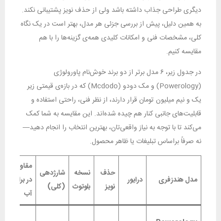
دیگری طراحی جذاب داشته باشد ولی از حذف نویز پشتیبانی نکند.
به همین دلیل، پیش از بررسی جزئی هر مدل، بهتر است در یک نگاه
کلی، مشخصات فنی و امکانات کلیدی همه‌ی گزینه‌ها را با هم
مقایسه کنیم.
در جدول زیر، ۶ مدل برتر از دو برند خوش‌نام پاورولوژی
(Powerology) و مک دودو (Mcdodo) که در بازه‌ی قیمتی زیر
یک و نیم میلیون تومان قرار دارند، از نظر فنی، راحتی استفاده و
قابلیت‌های جانبی کنار هم چیده شده‌اند. این مقایسه به شما کمک
می‌کند تا با توجه به نیاز واقعی‌تان، بهترین انتخاب را انجام دهید—
نه صرفاً براساس تبلیغات یا ظاهر محصول.
مقاومت
حذف
نسخه
شارژدهی
ا
مدل هندزفری
درایور
در برابر
نویز
بلوتوث
(کلی)
خ
آب
ن