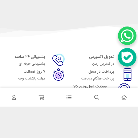
تحویل اکسپرس
پشتیبانی ۲۴ ساعته
در کمترین زمان
پشتیبانی حرفه ای
پرداخت در محل
۷ روز ضمانت
پرداخت هنگام دریافت
مهلت بازگشت وجه
ضمانت اصل‌بودن کالا
تایید اصالت کالا
در تماس باشید
آدرس: تهران میدان حسن آباد خیابان امام خمینی بن بست پاساژ منوچهری
پلاک 7
شماره تماس: 02166700606