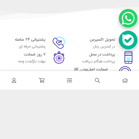
تحویل اکسپرس
پشتیبانی ۲۴ ساعته
در کمترین زمان
پشتیبانی حرفه ای
پرداخت در محل
۷ روز ضمانت
پرداخت هنگام دریافت
مهلت بازگشت وجه
ضمانت اصل‌بودن کالا
تایید اصالت کالا
در تماس باشید
آدرس: تهران میدان حسن آباد خیابان امام خمینی بن بست پاساژ منوچهری
پلاک 7
شماره تماس: 02166700606
شماره واتساپ: 02166700606
کدپستی: 1137916439