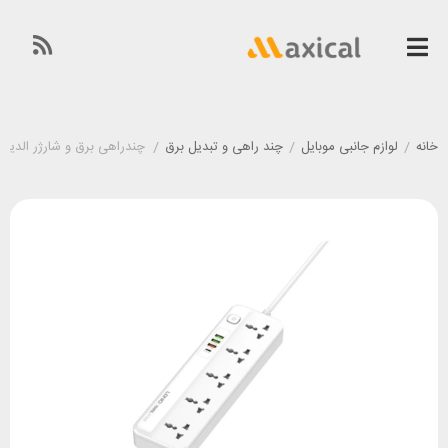
خانه
/
لوازم جانبی موبایل
/
چند راهی و تبدیل برق
/
چندراهی برق و شارژر الدینیو LDNIO SC5415 توان 20 