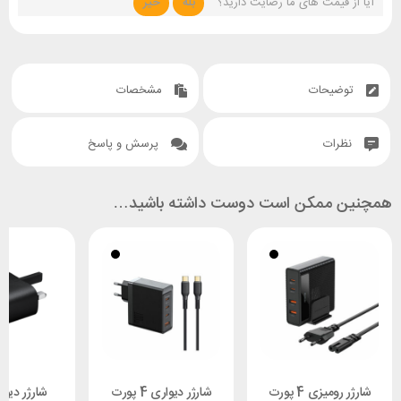
آیا از قیمت های ما رضایت دارید؟
بله
خیر
توضیحات
مشخصات
نظرات
پرسش و پاسخ
همچنین ممکن است دوست داشته باشید…
شارژر رومیزی 4 پورت
شارژر دیواری 4 پورت
شارژر دیوا