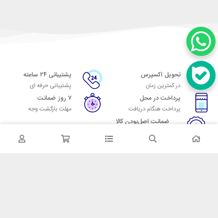
تحویل اکسپرس
پشتیبانی ۲۴ ساعته
در کمترین زمان
پشتیبانی حرفه ای
پرداخت در محل
۷ روز ضمانت
پرداخت هنگام دریافت
مهلت بازگشت وجه
ضمانت اصل‌بودن کالا
تایید اصالت کالا
در تماس باشید
آدرس: تهران میدان حسن آباد خیابان امام خمینی بن بست پاساژ منوچهری
پلاک 7
شماره تماس: 02166700606
شماره واتساپ: 02166700606