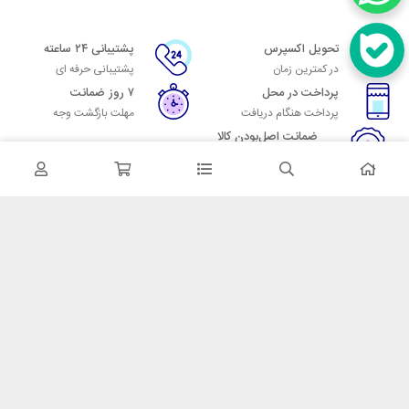
تحویل اکسپرس
پشتیبانی ۲۴ ساعته
در کمترین زمان
پشتیبانی حرفه ای
پرداخت در محل
۷ روز ضمانت
پرداخت هنگام دریافت
مهلت بازگشت وجه
ضمانت اصل‌بودن کالا
تایید اصالت کالا
در تماس باشید
آدرس: تهران میدان حسن آباد خیابان امام خمینی بن بست پاساژ منوچهری
پلاک 7
شماره تماس: 02166700606
شماره واتساپ: 02166700606
کدپستی: 1137916439
زمان پاسخگویی: شنبه تا چهارشنبه 9 الی 17 و پنجشنبه 9 الی 13
خدمات مشتریان