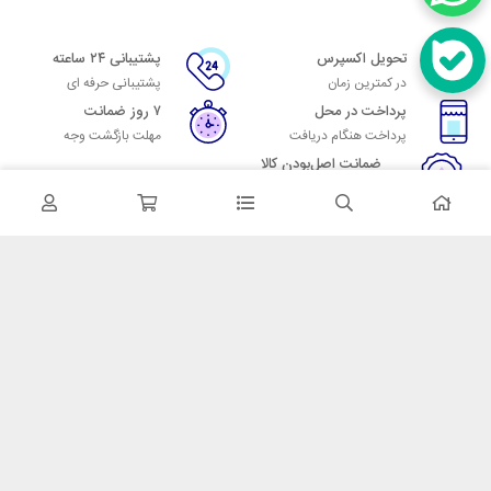
تحویل اکسپرس
پشتیبانی ۲۴ ساعته
در کمترین زمان
پشتیبانی حرفه ای
پرداخت در محل
۷ روز ضمانت
پرداخت هنگام دریافت
مهلت بازگشت وجه
ضمانت اصل‌بودن کالا
تایید اصالت کالا
در تماس باشید
آدرس: تهران میدان حسن آباد خیابان امام خمینی بن بست پاساژ منوچهری
پلاک 7
شماره تماس: 02166700606
شماره واتساپ: 02166700606
کدپستی: 1137916439
زمان پاسخگویی: شنبه تا چهارشنبه 9 الی 17 و پنجشنبه 9 الی 13
خدمات مشتریان