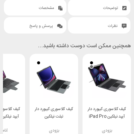
توضیحات
مشخصات
نظرات
پرسش و پاسخ
همچنین ممکن است دوست داشته باشید…
کیف کلاسوری کیبورد دار
کیف کلاسوری کیبورد دار
کیف کلاسوری 
آیپد نیلکین iPad Pro
تبلت نیلکین
آ
 Nillkin
Samsung Galaxy
12.9 2022 / 2021 /
بزودی
بزودی
ناموجود!
r Link
Tab S9 Plus Nillkin
2020 Nillkin