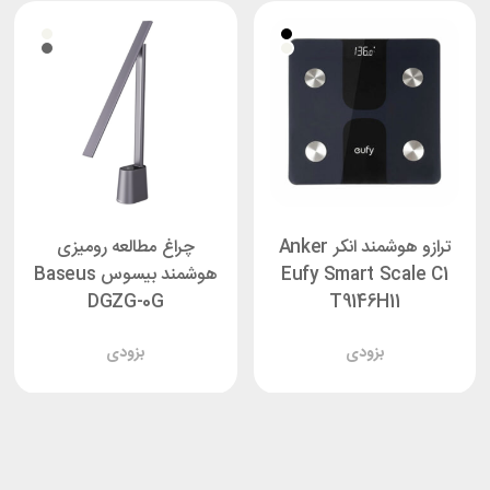
ترازو هوشمند انکر Anker
چراغ مطالعه رومیزی
Eufy Smart Scale C1
هوشمند بیسوس Baseus
DGZG-0G
T9146H11
بزودی
بزودی