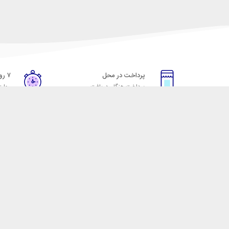
پرداخت در محل
۷ روز ضمانت
پرداخت هنگام دریافت
مهلت
خدمات مشتریان
مکسیکال
قوانین و مقررات
تماس با مکسیکال
روش ارسال
درباره ماکسیکال
ضمانت 7 روزه
وبلاگ مکسیکال
رویه های بازگرداندن کالا