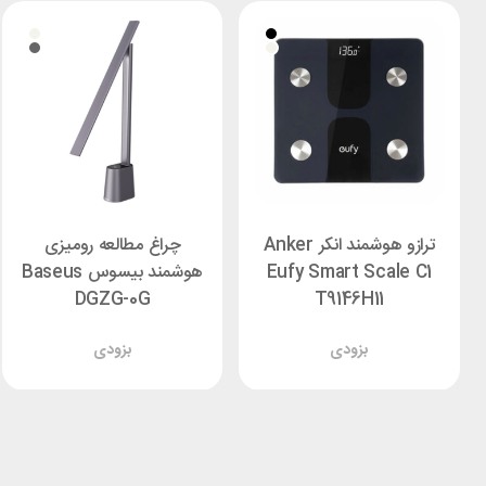
ترازو هوشمند انکر Anker
چراغ مطالعه رومیزی
Eufy Smart Scale C1
هوشمند بیسوس Baseus
DGZG-0G
T9146H11
بزودی
بزودی