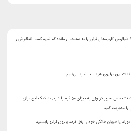
همه ما از ترازو یک انتظار مهم داریم و آن این است که اینکه بعد از اینکه رویش ایستادیم وزنمان را نمایش دهد. با ساخت ترازو هوشمند Mi Smart Scale 2 شیائومی کاربردهای ترازو را به سطحی رسانده که شاید کسی انتظارش را
کانات این ترازوی هوشمند اشاره می‌کنیم.
ترازو شیائومی Scale 2 به سنسور اندازه گیری استیل منیزیم با دقت بالا مجهز شده که توانایی اندازه گیری حداکثر 150 کیلوگرم وزن را دارد. این سنسور قابلیت تشخیص تغییر در وزن به میزان 50 گرم را دارد. به کمک این ترازو
 را مدیریت کنید.
نوزاد یا حیوان خانگی خود را بغل کرده و روی ترازو بایستید.