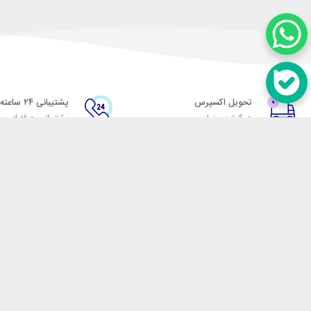
تحویل اکسپرس
پشتیبانی ۲۴ ساعته
در کمترین زمان
پشتیبانی حرفه ای
در تماس باشید
آدرس: تهران میدان حسن آباد خیابان امام خمینی بن بست پاساژ منوچهری پلاک 7
شماره تماس: 02166700606
شماره واتساپ: 02166700606
کدپستی: 1137916439
زمان پاسخگویی: شنبه تا چهارشنبه 9 الی 17 و پنجشنبه 9 الی 13
فروشگاه اینترنتی مکسیکال