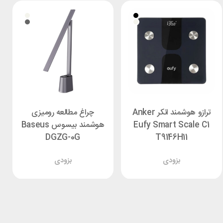
ترازو هوشمند انکر Anker
چراغ مطالعه رومیزی
Eufy Smart Scale C1
هوشمند بیسوس Baseus
DGZG-0G
T9146H11
بزودی
بزودی